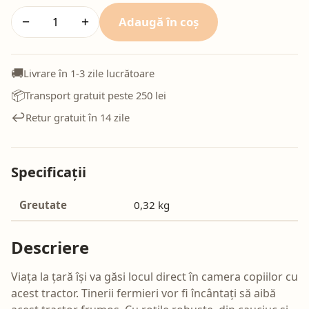
Adaugă în coș
−
+
🚚
Livrare în 1-3 zile lucrătoare
📦
Transport gratuit peste 250 lei
↩️
Retur gratuit în 14 zile
Specificații
Greutate
0,32 kg
Descriere
Viața la țară își va găsi locul direct în camera copiilor cu
acest tractor. Tinerii fermieri vor fi încântați să aibă