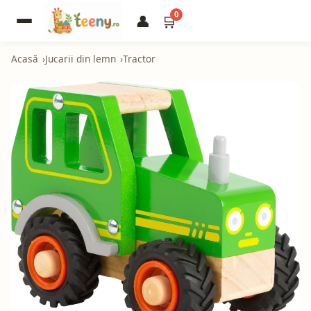
0
👤
🛒
Acasă
Jucarii din lemn
Tractor