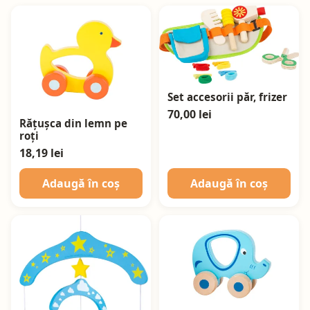
Set accesorii păr, frizer
70,00 lei
Rățușca din lemn pe
roți
18,19 lei
Adaugă în coș
Adaugă în coș