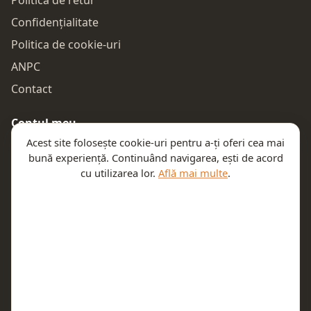
Confidențialitate
Politica de cookie-uri
ANPC
Contact
Contul meu
Acest site folosește cookie-uri pentru a-ți oferi cea mai
Autentificare
bună experiență. Continuând navigarea, ești de acord
Comenzile mele
cu utilizarea lor.
Află mai multe
.
Coșul meu
Te ajutăm
Email:
contact@teeny.ro
Telefon:
0757319308