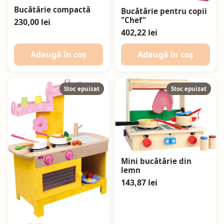
Bucătărie compactă
Bucătărie pentru copii
"Chef"
230,00 lei
402,22 lei
Adaugă în coș
Adaugă în coș
Stoc epuizat
Stoc epuizat
Mini bucătărie din
lemn
143,87 lei