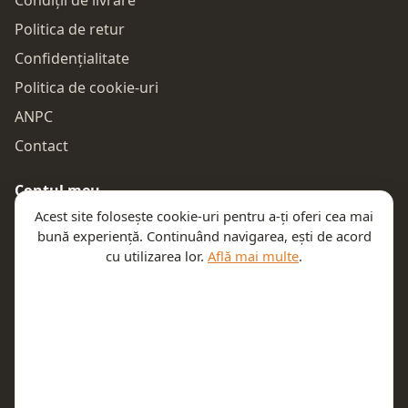
Politica de retur
Confidențialitate
Politica de cookie-uri
ANPC
Contact
Contul meu
Acest site folosește cookie-uri pentru a-ți oferi cea mai
Autentificare
bună experiență. Continuând navigarea, ești de acord
Comenzile mele
cu utilizarea lor.
Află mai multe
.
Coșul meu
Te ajutăm
Email:
contact@teeny.ro
Telefon:
0757319308