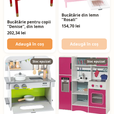
Bucătărie din lemn
''Rosali''
Bucătărie pentru copii
154,70 lei
''Denise'', din lemn
202,34 lei
Adaugă în coș
Adaugă în coș
Stoc epuizat
Stoc epuizat