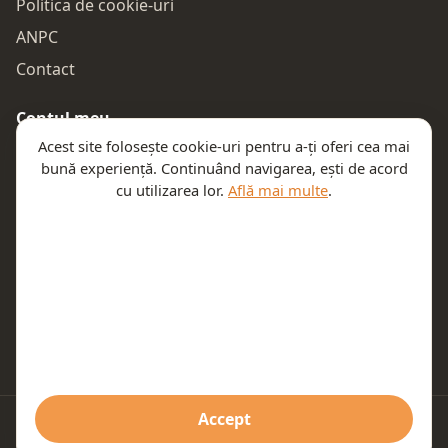
Politica de cookie-uri
ANPC
Contact
Contul meu
Acest site folosește cookie-uri pentru a-ți oferi cea mai
Autentificare
bună experiență. Continuând navigarea, ești de acord
Comenzile mele
cu utilizarea lor.
Află mai multe
.
Coșul meu
Te ajutăm
Email:
contact@teeny.ro
Telefon:
0757319308
Accept
© 2026 Teeny. Toate drepturile rezervate.