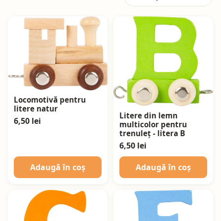
Locomotivă pentru
litere natur
Litere din lemn
6,50 lei
multicolor pentru
trenuleț - litera B
6,50 lei
Adaugă în coș
Adaugă în coș