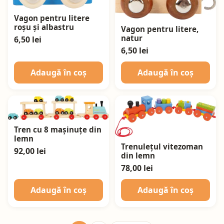
Vagon pentru litere
roșu și albastru
Vagon pentru litere,
natur
6,50 lei
6,50 lei
Adaugă în coș
Adaugă în coș
Tren cu 8 mașinuțe din
lemn
Trenulețul vitezoman
92,00 lei
din lemn
78,00 lei
Adaugă în coș
Adaugă în coș