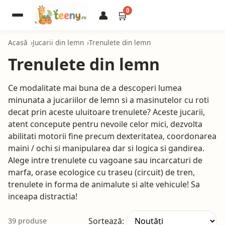
0
👤
🛒
Acasă
Jucarii din lemn
Trenulete din lemn
Trenulete din lemn
Ce modalitate mai buna de a descoperi lumea
minunata a jucariilor de lemn si a masinutelor cu roti
decat prin aceste uluitoare trenulete? Aceste jucarii,
atent concepute pentru nevoile celor mici, dezvolta
abilitati motorii fine precum dexteritatea, coordonarea
maini / ochi si manipularea dar si logica si gandirea.
Alege intre trenulete cu vagoane sau incarcaturi de
marfa, orase ecologice cu traseu (circuit) de tren,
trenulete in forma de animalute si alte vehicule! Sa
inceapa distractia!
Sortează:
39 produse