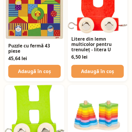
Litere din lemn
multicolor pentru
Puzzle cu fermă 43
trenuleț - litera U
piese
6,50 lei
45,64 lei
Adaugă în coș
Adaugă în coș