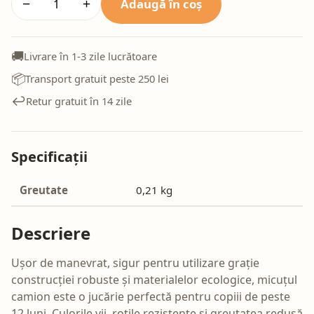
Adaugă în coș
−
+
🚚
Livrare în 1-3 zile lucrătoare
📦
Transport gratuit peste 250 lei
↩️
Retur gratuit în 14 zile
Specificații
Greutate
0,21 kg
Descriere
Ușor de manevrat, sigur pentru utilizare grație
construcției robuste și materialelor ecologice, micuțul
camion este o jucărie perfectă pentru copiii de peste
12 luni. Culorile vii, rotile rezistente și greutatea redusă