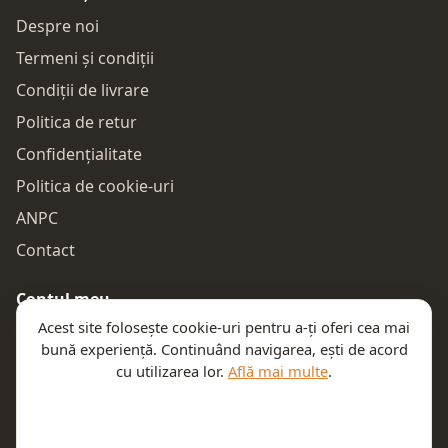
Despre noi
Termeni și condiții
Condiții de livrare
Politica de retur
Confidențialitate
Politica de cookie-uri
ANPC
Contact
Contul meu
Acest site folosește cookie-uri pentru a-ți oferi cea mai
Autentificare
bună experiență. Continuând navigarea, ești de acord
Comenzile mele
cu utilizarea lor.
Află mai multe
.
Coșul meu
Te ajutăm