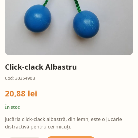
Click-clack Albastru
Cod: 3035490B
20,88 lei
În stoc
Jucăria click-clack albastră, din lemn, este o jucărie
distractivă pentru cei micuți.