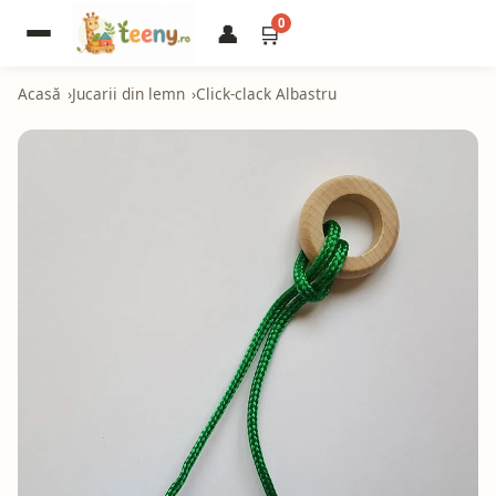
0
👤
🛒
Acasă
Jucarii din lemn
Click-clack Albastru