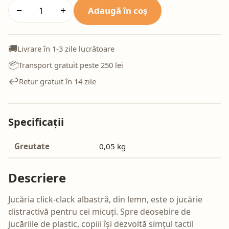
Adaugă în coș
−
+
🚚
Livrare în 1-3 zile lucrătoare
📦
Transport gratuit peste 250 lei
↩️
Retur gratuit în 14 zile
Specificații
Greutate
0,05 kg
Descriere
Jucăria click-clack albastră, din lemn, este o jucărie
distractivă pentru cei micuți. Spre deosebire de
jucăriile de plastic, copiii își dezvoltă simțul tactil