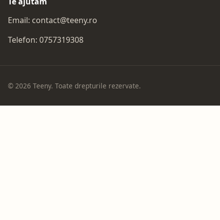
Te ajutăm
Email:
contact@teeny.ro
Telefon:
0757319308
© 2026 Teeny. Toate drepturile rezervate.