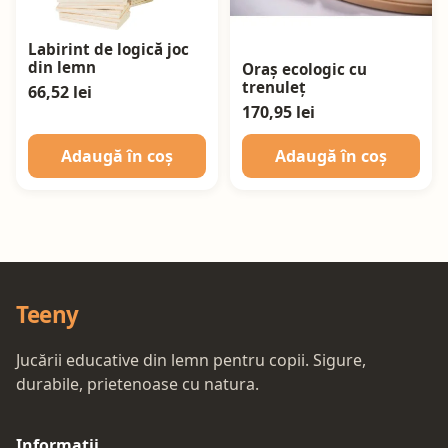
Labirint de logică joc
din lemn
Oraș ecologic cu
trenuleț
66,52 lei
170,95 lei
Adaugă în coș
Adaugă în coș
Teeny
Jucării educative din lemn pentru copii. Sigure,
durabile, prietenoase cu natura.
Informații