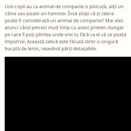
Unii copii au ca animal de companie o pisicuță, alții un
câine sau poate un hamster. Însă știați că și zebra
poate fi considerată un animal de companie? Mai ales
atunci când petreci mult timp cu acest prieten dungat
pe care îl poți plimba unde vrei tu fără ca el să se poată
împotrivi. Această zebră este făcută dintr-o singură
bucată de lemn, neavând părți detașabile.