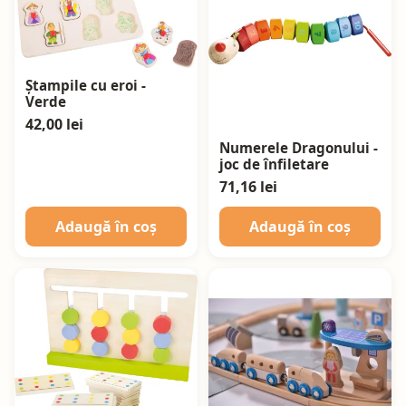
Ștampile cu eroi -
Verde
42,00 lei
Numerele Dragonului -
joc de înfiletare
71,16 lei
Adaugă în coș
Adaugă în coș