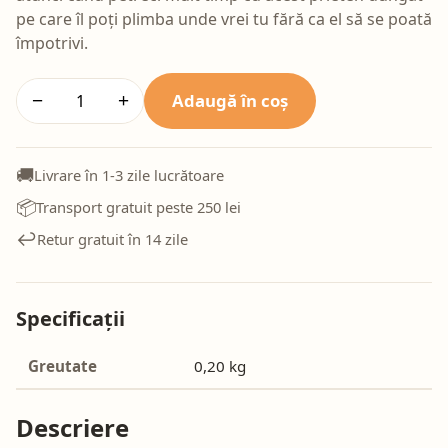
pe care îl poți plimba unde vrei tu fără ca el să se poată
împotrivi.
Adaugă în coș
−
+
🚚
Livrare în 1-3 zile lucrătoare
📦
Transport gratuit peste 250 lei
↩️
Retur gratuit în 14 zile
Specificații
Greutate
0,20 kg
Descriere