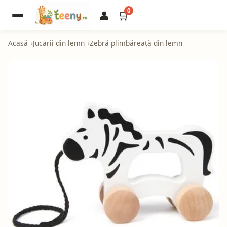
0
👤
🛒
Acasă
Jucarii din lemn
Zebră plimbăreață din lemn