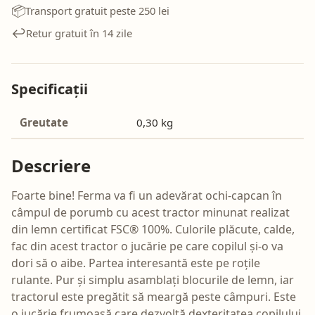
📦
Transport gratuit peste 250 lei
↩️
Retur gratuit în 14 zile
Specificații
Greutate
0,30 kg
Descriere
Foarte bine! Ferma va fi un adevărat ochi-capcan în
câmpul de porumb cu acest tractor minunat realizat
din lemn certificat FSC® 100%. Culorile plăcute, calde,
fac din acest tractor o jucărie pe care copilul și-o va
dori să o aibe. Partea interesantă este pe roțile
rulante. Pur și simplu asamblați blocurile de lemn, iar
tractorul este pregătit să meargă peste câmpuri. Este
o jucărie frumoasă care dezvoltă dexteritatea copilului.