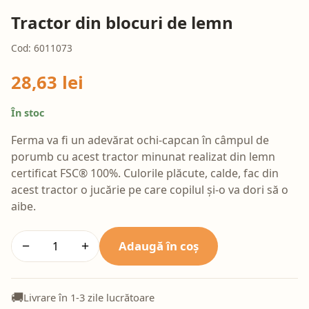
Tractor din blocuri de lemn
Cod: 6011073
28,63 lei
În stoc
Ferma va fi un adevărat ochi-capcan în câmpul de
porumb cu acest tractor minunat realizat din lemn
certificat FSC® 100%. Culorile plăcute, calde, fac din
acest tractor o jucărie pe care copilul și-o va dori să o
aibe.
Adaugă în coș
−
+
🚚
Livrare în 1-3 zile lucrătoare