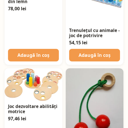
din lemn
78,00 lei
Trenulețul cu animale -
joc de potrivire
54,15 lei
Adaugă în coș
Adaugă în coș
Joc dezvoltare abilități
motrice
97,46 lei