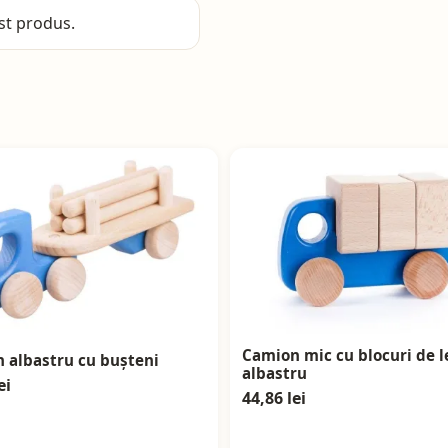
st produs.
Camion mic cu blocuri de l
 albastru cu bușteni
albastru
ei
44,86 lei