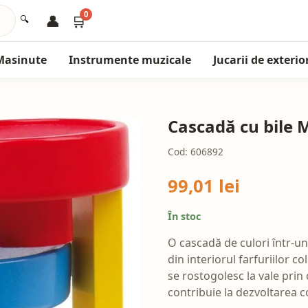
0
👤
🛒
🔍
Masinute
Instrumente muzicale
Jucarii de exterio
Cascadă cu bile 
Cod: 606892
99,01 lei
În stoc
O cascadă de culori într-un
din interiorul farfuriilor 
se rostogolesc la vale prin 
contribuie la dezvoltarea c