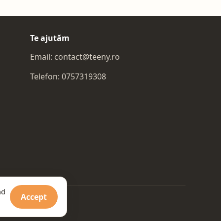
Te ajutăm
Email:
contact@teeny.ro
Telefon:
0757319308
nd
Accept