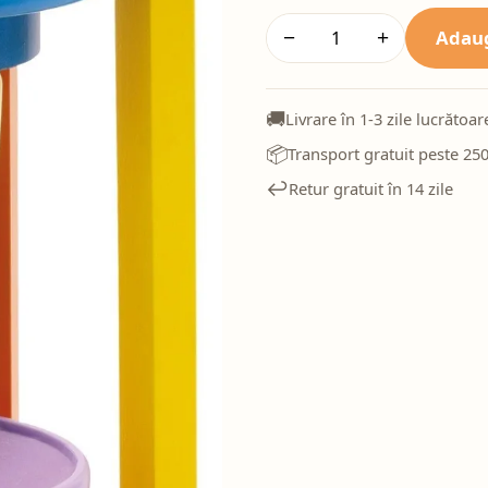
Adaug
−
+
🚚
Livrare în 1-3 zile lucrătoar
📦
Transport gratuit peste 250
↩️
Retur gratuit în 14 zile