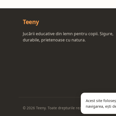
Teeny
Jucării educative din lemn pentru copii. Sigure,
durabile, prietenoase cu natura.
Acest site folose
navigarea, ești de
© 2026 Teeny. Toate drepturile rezervate.