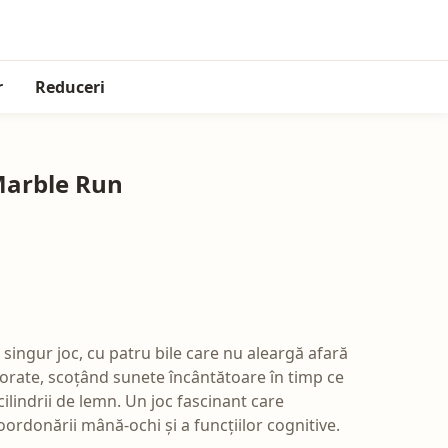
r
Reduceri
Marble Run
 singur joc, cu patru bile care nu aleargă afară
colorate, scoțând sunete încântătoare în timp ce
cilindrii de lemn. Un joc fascinant care
oordonării mână-ochi și a funcțiilor cognitive.