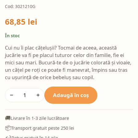
Cod: 3021210G
68,85 lei
În stoc
Cui nu îi plac cățelușii? Tocmai de aceea, această
jucărie va fi pe placul tuturor celor din familie, fie ei
mici sau mari. Bucură-te de o jucărie colorată și vioaie,
un cățel pe roți ce poate fi manevrat, împins sau tras
cu ușurință de orice bebeluș sau copil.
Adaugă în coș
−
+
🚚
Livrare în 1-3 zile lucrătoare
📦
Transport gratuit peste 250 lei
↩️
Retur gratuit în 14 zile