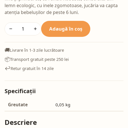
lemn ecologic, cu inele zgomotoase, jucăria va capta
atenția bebelușilor de peste 6 luni.
Adaugă în coș
−
+
🚚
Livrare în 1-3 zile lucrătoare
📦
Transport gratuit peste 250 lei
↩️
Retur gratuit în 14 zile
Specificații
Greutate
0,05 kg
Descriere