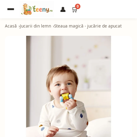
0
👤
🛒
Acasă
Jucarii din lemn
Steaua magică - jucărie de apucat