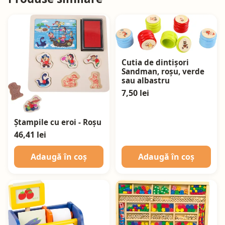
Cutia de dintișori
Sandman, roșu, verde
sau albastru
7,50 lei
Ștampile cu eroi - Roșu
46,41 lei
Adaugă în coș
Adaugă în coș