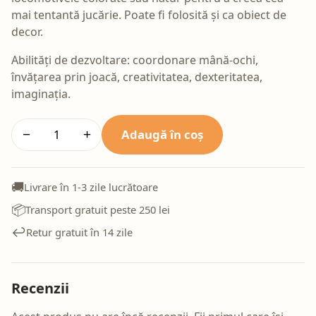
mai tentantă jucărie. Poate fi folosită și ca obiect de
decor.
Abilități de dezvoltare: coordonare mână-ochi,
învățarea prin joacă, creativitatea, dexteritatea,
imaginația.
Adaugă în coș
−
+
🚚
Livrare în 1-3 zile lucrătoare
📦
Transport gratuit peste 250 lei
↩️
Retur gratuit în 14 zile
Recenzii