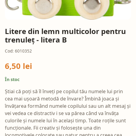
Litere din lemn multicolor pentru
trenuleț - litera B
Cod: 6010352
6,50 lei
În stoc
Știai că poți să îl înveți pe copilul tău numele lui prin
cea mai ușoară metodă de învare? Îmbină joaca și
învățarea formând numele copilului sau un alt mesaj și
vei vedea ce distractiv i se va părea când va învăța
culorile și numele lui în același timp. Toate roțile sunt
funcționale. Fii creativ și folosește una din
locomotivele colorate sau natur pentru a creea cea