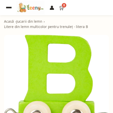
0
👤
🛒
Acasă
Jucarii din lemn
Litere din lemn multicolor pentru trenuleț - litera B