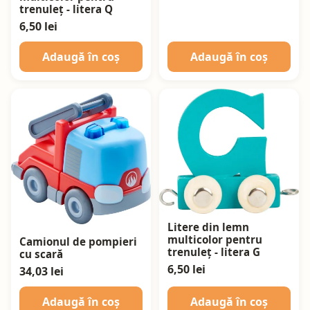
trenuleț - litera Q
6,50 lei
Adaugă în coș
Adaugă în coș
Litere din lemn
multicolor pentru
Camionul de pompieri
trenuleț - litera G
cu scară
6,50 lei
34,03 lei
Adaugă în coș
Adaugă în coș