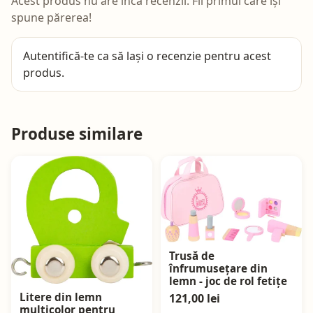
Acest produs nu are încă recenzii. Fii primul care își
spune părerea!
Autentifică-te
ca să lași o recenzie pentru acest
produs.
Produse similare
Trusă de
înfrumusețare din
lemn - joc de rol fetițe
Litere din lemn
121,00 lei
multicolor pentru