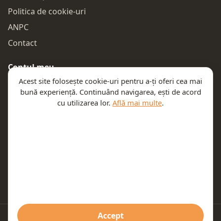
Politica de cookie-uri
ANPC
Contact
Contul meu
Acest site folosește cookie-uri pentru a-ți oferi cea mai
Autentificare
bună experiență. Continuând navigarea, ești de acord
Comenzile mele
cu utilizarea lor.
Află mai multe
.
Coșul meu
Te ajutăm
Email:
contact@teeny.ro
Telefon:
0757319308
Accept