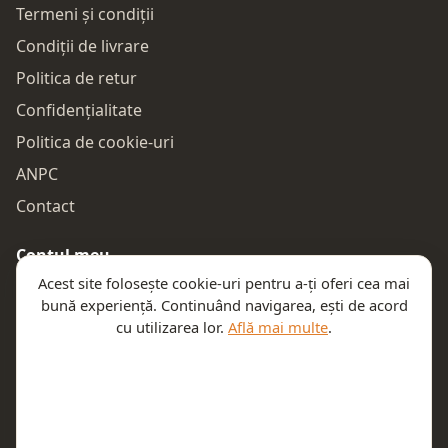
Termeni și condiții
Condiții de livrare
Politica de retur
Confidențialitate
Politica de cookie-uri
ANPC
Contact
Contul meu
Acest site folosește cookie-uri pentru a-ți oferi cea mai
Autentificare
bună experiență. Continuând navigarea, ești de acord
Comenzile mele
cu utilizarea lor.
Află mai multe
.
Coșul meu
Te ajutăm
Email:
contact@teeny.ro