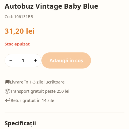
Autobuz Vintage Baby Blue
Cod: 106131BB
31,20 lei
Stoc epuizat
Adaugă în coș
−
+
🚚
Livrare în 1-3 zile lucrătoare
📦
Transport gratuit peste 250 lei
↩️
Retur gratuit în 14 zile
Specificații