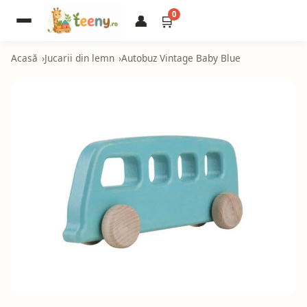
0
👤
🛒
Acasă
Jucarii din lemn
Autobuz Vintage Baby Blue