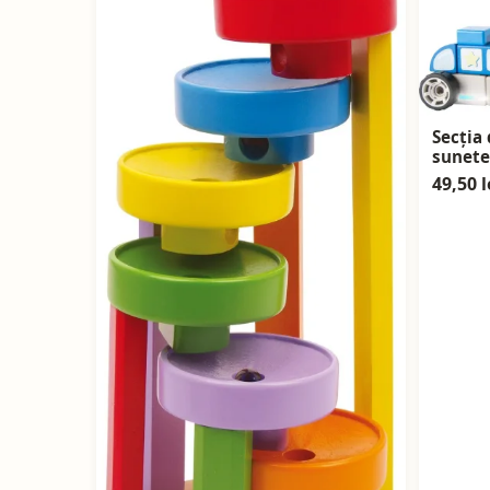
Secția 
sunete
49,50 l