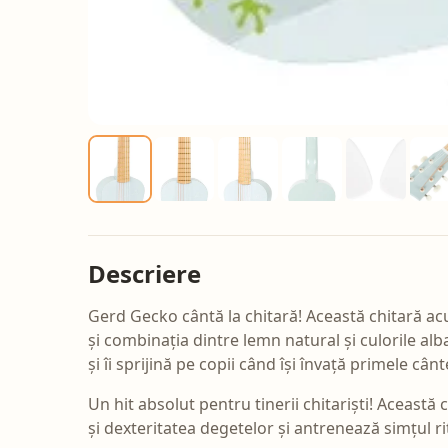
Descriere
Gerd Gecko cântă la chitară! Această chitară ac
și combinația dintre lemn natural și culorile al
și îi sprijină pe copii când își învață primele cân
Un hit absolut pentru tinerii chitariști! Aceast
și dexteritatea degetelor și antrenează simțul rit