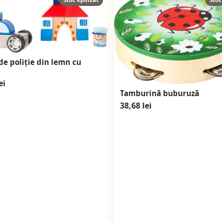
de poliție din lemn cu
ei
Tamburină buburuză
38,68 lei