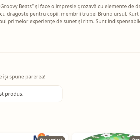
 „Groovy Beats” și face o impresie grozavă cu elemente de d
i cu dragoste pentru copii, membrii trupei Bruno ursul, Kurt 
impul primelor experiențe de sunet și ritm. Sunt indispensabil
e își spune părerea!
st produs.
Stoc epuizat
Stoc