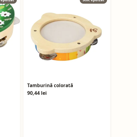
Tamburină colorată
90,44 lei