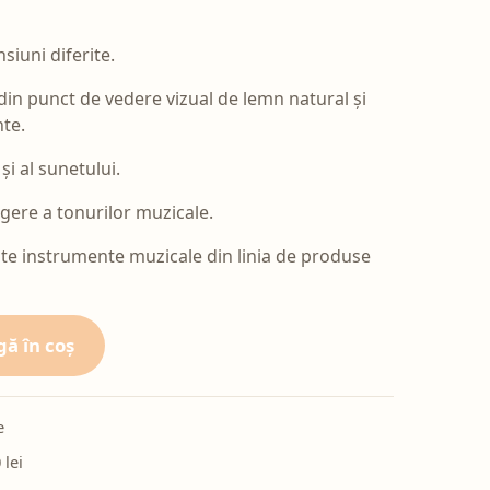
siuni diferite.
in punct de vedere vizual de lemn natural și
te.
și al sunetului.
ere a tonurilor muzicale.
lte instrumente muzicale din linia de produse
ă în coș
e
 lei