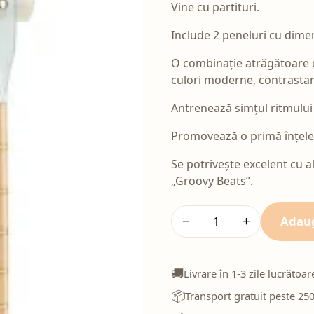
Vine cu partituri.
Include 2 peneluri cu dimen
O combinație atrăgătoare d
culori moderne, contrastan
Antrenează simțul ritmului 
Promovează o primă înțeleg
Se potrivește excelent cu a
„Groovy Beats”.
Adaug
−
+
🚚
Livrare în 1-3 zile lucrătoar
📦
Transport gratuit peste 250