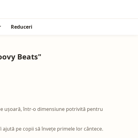
r
Reduceri
roovy Beats"
de ușoară, într-o dimensiune potrivită pentru
îi ajută pe copii să învețe primele lor cântece.