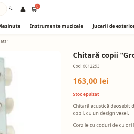
0
👤
🛒
🔍
Masinute
Instrumente muzicale
Jucarii de exterio
eats"
Chitară copii "G
Cod: 6012253
163,00 lei
Stoc epuizat
Chitară acustică deosebit 
copii, cu un design vesel.
Corzile cu coduri de culori 