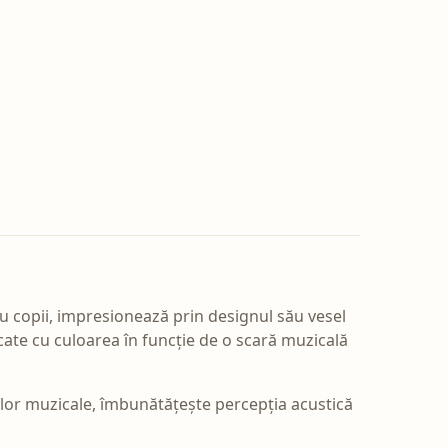
u copii, impresionează prin designul său vesel
cate cu culoarea în funcție de o scară muzicală
rilor muzicale, îmbunătățește percepția acustică