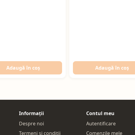
Adaugă în coș
Adaugă în coș
Informații
Contul meu
Despre noi
Autentificare
Termeni și condiții
Comenzile mele