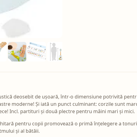
ustică deosebit de ușoară, într-o dimensiune potrivită pentr
bastre moderne! Și iată un punct culminant: corzile sunt mar
tece! Incl. partituri și două plectre pentru mâini mari și mici.
ă chitară pentru copii promovează o primă înțelegere a tonu
mului și al bătăii.