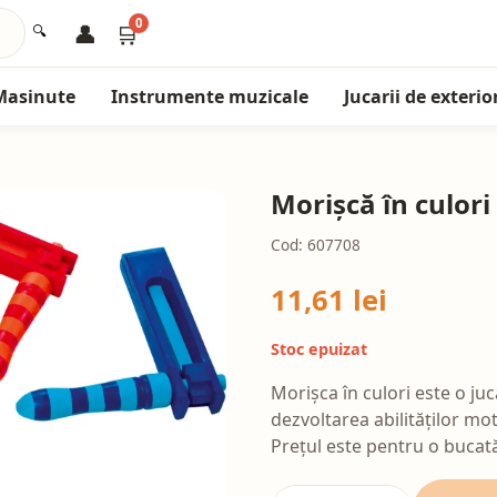
0
👤
🛒
🔍
Masinute
Instrumente muzicale
Jucarii de exterio
Morișcă în culori
Cod: 607708
11,61 lei
Stoc epuizat
Morișca în culori este o juc
dezvoltarea abilităților mot
Prețul este pentru o bucat