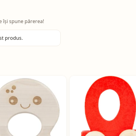
e își spune părerea!
st produs.