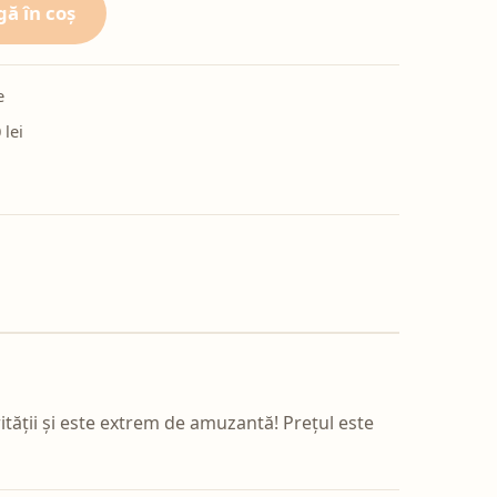
ă în coș
e
 lei
erității și este extrem de amuzantă! Prețul este