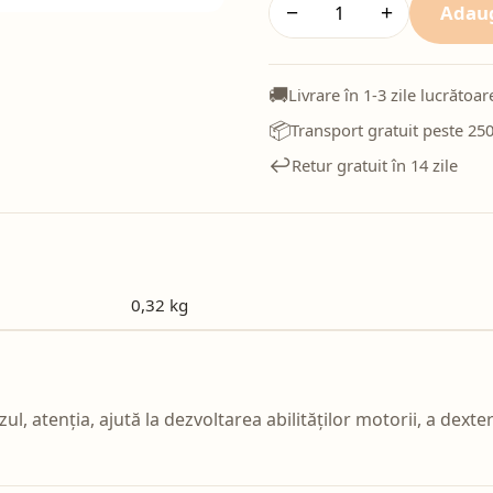
Adaug
−
+
🚚
Livrare în 1-3 zile lucrătoar
📦
Transport gratuit peste 250
↩️
Retur gratuit în 14 zile
0,32 kg
ul, atenția, ajută la dezvoltarea abilităților motorii, a dext