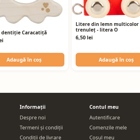
Litere din lemn multicolor
trenuleț - litera O
 dentiție Caracatiță
6,50 lei
ei
Adaugă în coș
Adaugă în coș
Informații
Contul meu
Despre noi
Autentificare
Termeni și condiții
Comenzile mele
Condiții de livrare
Coșul meu