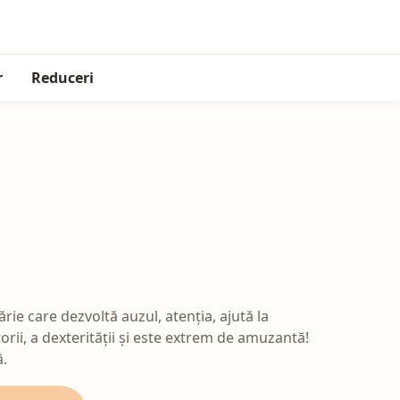
r
Reduceri
ărie care dezvoltă auzul, atenția, ajută la
orii, a dexterității și este extrem de amuzantă!
ă.