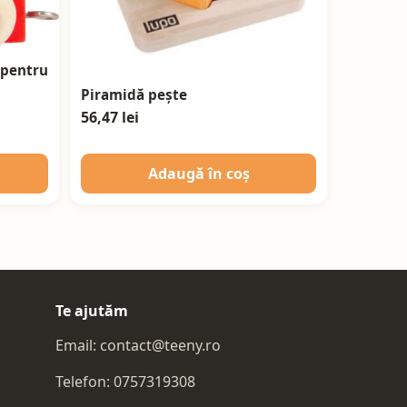
 pentru
Piramidă pește
56,47 lei
Adaugă în coș
Te ajutăm
Email:
contact@teeny.ro
Telefon:
0757319308