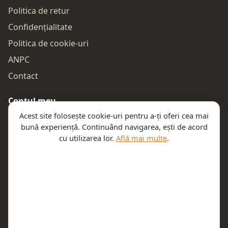
Politica de retur
Confidențialitate
Politica de cookie-uri
ANPC
Contact
Contul meu
Acest site folosește cookie-uri pentru a-ți oferi cea mai
Autentificare
bună experiență. Continuând navigarea, ești de acord
Comenzile mele
cu utilizarea lor.
Află mai multe
.
Coșul meu
Te ajutăm
Email:
contact@teeny.ro
Telefon:
0757319308