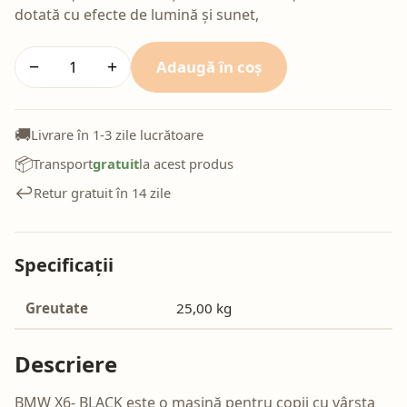
dotată cu efecte de lumină și sunet,
Adaugă în coș
−
+
🚚
Livrare în 1-3 zile lucrătoare
📦
Transport
gratuit
la acest produs
↩️
Retur gratuit în 14 zile
Specificații
Greutate
25,00 kg
Descriere
BMW X6- BLACK este o mașină pentru copii cu vârsta