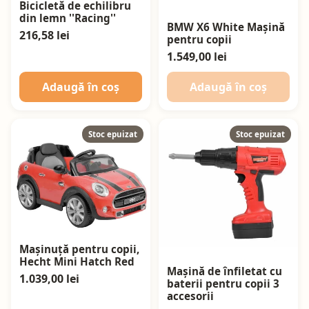
Bicicletă de echilibru
din lemn ''Racing''
BMW X6 White Mașină
216,58 lei
pentru copii
1.549,00 lei
Adaugă în coș
Adaugă în coș
Stoc epuizat
Stoc epuizat
Mașinuță pentru copii,
Hecht Mini Hatch Red
Mașină de înfiletat cu
1.039,00 lei
baterii pentru copii 3
accesorii