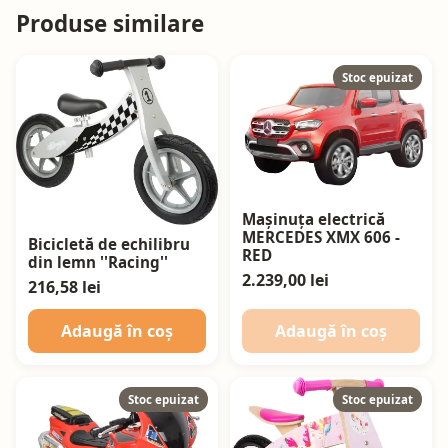
Produse similare
Stoc epuizat
Mașinuța electrică
MERCEDES XMX 606 -
Bicicletă de echilibru
RED
din lemn ''Racing''
2.239,00 lei
216,58 lei
Adaugă în coș
Adaugă în coș
Stoc epuizat
Stoc epuizat