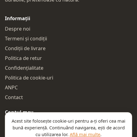
Informații
Despre noi
Termeni și condiții
Condiții de livrare
Politica de retur
Confidențialitate
Politica de cookie-uri
ANPC
Contact
Contul meu
Acest site folosește cookie-uri pentru a-ți oferi cea mai
Autentificare
bună experiență. Continuând navigarea, ești de acord
Comenzile mele
cu utilizarea lor.
Află mai multe
.