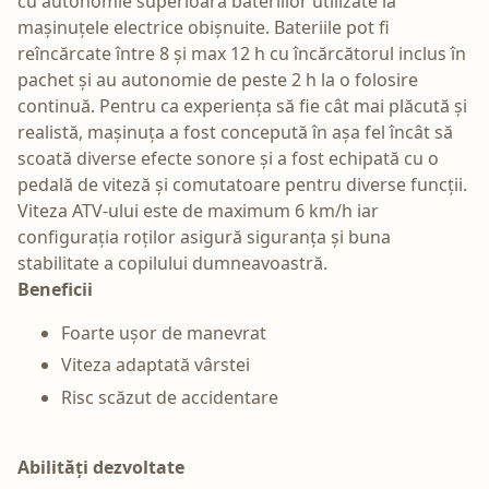
cu autonomie superioară bateriilor utilizate la
mașinuțele electrice obișnuite. Bateriile pot fi
reîncărcate între 8 și max 12 h cu încărcătorul inclus în
pachet și au autonomie de peste 2 h la o folosire
continuă. Pentru ca experiența să fie cât mai plăcută și
realistă, mașinuța a fost concepută în așa fel încât să
scoată diverse efecte sonore și a fost echipată cu o
pedală de viteză și comutatoare pentru diverse funcții.
Viteza ATV-ului este de maximum 6 km/h iar
configurația roților asigură siguranța și buna
stabilitate a copilului dumneavoastră.
Beneficii
Foarte ușor de manevrat
Viteza adaptată vârstei
Risc scăzut de accidentare
Abilități dezvoltate