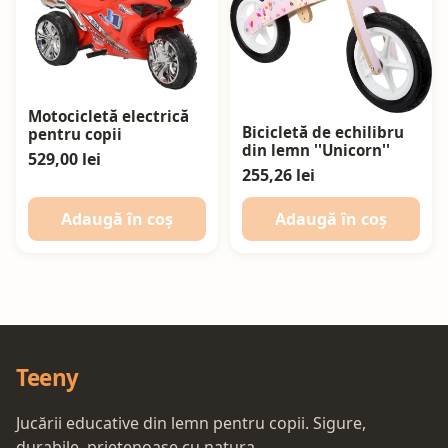
Motocicletă electrică
Bicicletă de echilibru
pentru copii
din lemn ''Unicorn''
529,00 lei
255,26 lei
Adaugă în coș
Adaugă în coș
Teeny
Jucării educative din lemn pentru copii. Sigure,
durabile, prietenoase cu natura.