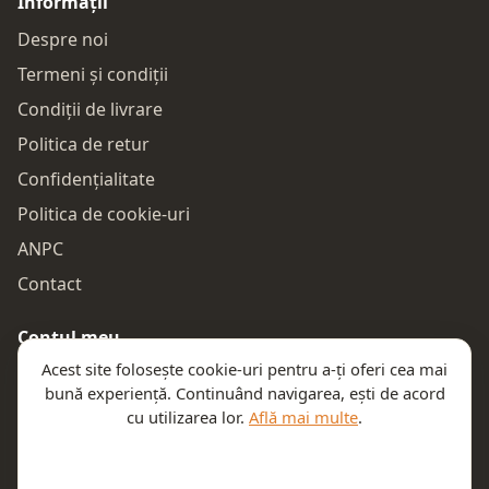
Informații
Despre noi
Termeni și condiții
Condiții de livrare
Politica de retur
Confidențialitate
Politica de cookie-uri
ANPC
Contact
Contul meu
Acest site folosește cookie-uri pentru a-ți oferi cea mai
Autentificare
bună experiență. Continuând navigarea, ești de acord
Comenzile mele
cu utilizarea lor.
Află mai multe
.
Coșul meu