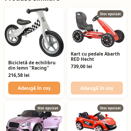
Stoc epuizat
Kart cu pedale Abarth
RED Hecht
Bicicletă de echilibru
739,00 lei
din lemn ''Racing''
216,58 lei
Adaugă în coș
Adaugă în coș
Stoc epuizat
Stoc epuizat