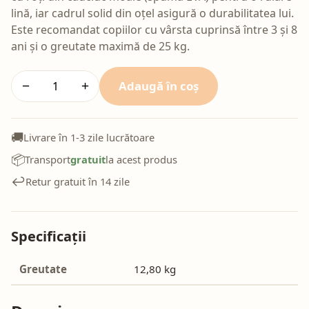
lină, iar cadrul solid din oțel asigură o durabilitatea lui.
Este recomandat copiilor cu vârsta cuprinsă între 3 și 8
ani și o greutate maximă de 25 kg.
Adaugă în coș
−
+
🚚
Livrare în 1-3 zile lucrătoare
📦
Transport
gratuit
la acest produs
↩️
Retur gratuit în 14 zile
Specificații
Greutate
12,80 kg