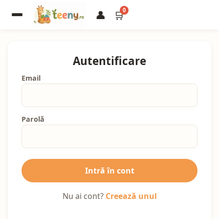
0
👤
🛒
Autentificare
Email
Parolă
Intră în cont
Nu ai cont?
Creează unul