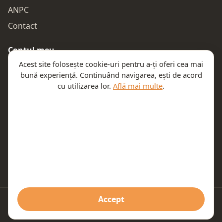
ANPC
Contact
Contul meu
Acest site folosește cookie-uri pentru a-ți oferi cea mai
Autentificare
bună experiență. Continuând navigarea, ești de acord
Comenzile mele
cu utilizarea lor.
Află mai multe
.
Coșul meu
Te ajutăm
Email:
contact@teeny.ro
Telefon:
0757319308
Accept
© 2026 Teeny. Toate drepturile rezervate.