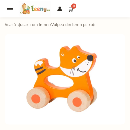
0
👤
🛒
Acasă
Jucarii din lemn
Vulpea din lemn pe roți