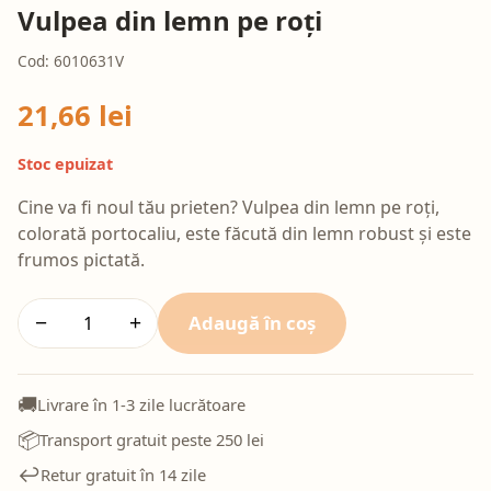
Vulpea din lemn pe roți
Cod: 6010631V
21,66 lei
Stoc epuizat
Cine va fi noul tău prieten? Vulpea din lemn pe roți,
colorată portocaliu, este făcută din lemn robust și este
frumos pictată.
Adaugă în coș
−
+
🚚
Livrare în 1-3 zile lucrătoare
📦
Transport gratuit peste 250 lei
↩️
Retur gratuit în 14 zile