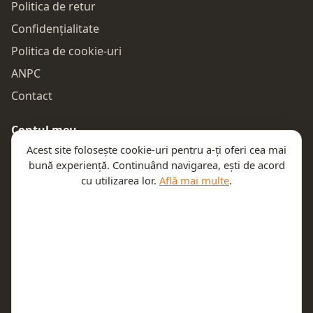
Politica de retur
Confidențialitate
Politica de cookie-uri
ANPC
Contact
Contul meu
Acest site folosește cookie-uri pentru a-ți oferi cea mai
Autentificare
bună experiență. Continuând navigarea, ești de acord
Comenzile mele
cu utilizarea lor.
Află mai multe
.
Coșul meu
Te ajutăm
Email:
contact@teeny.ro
Telefon:
0757319308