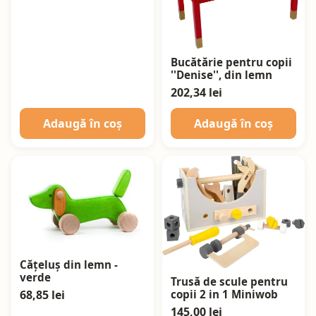
Bucătărie pentru copii
''Denise'', din lemn
202,34 lei
Adaugă în coș
Adaugă în coș
Cățeluș din lemn -
verde
Trusă de scule pentru
68,85 lei
copii 2 in 1 Miniwob
145,00 lei