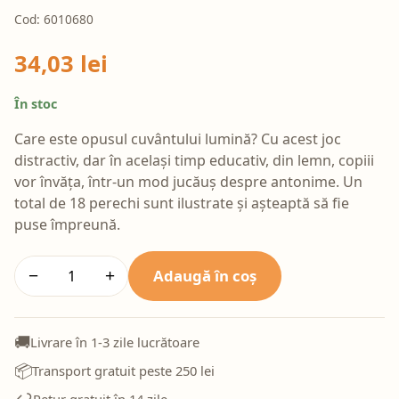
Cod: 6010680
34,03 lei
În stoc
Care este opusul cuvântului lumină? Cu acest joc
distractiv, dar în același timp educativ, din lemn, copiii
vor învăța, într-un mod jucăuș despre antonime. Un
total de 18 perechi sunt ilustrate și așteaptă să fie
puse împreună.
Adaugă în coș
−
+
🚚
Livrare în 1-3 zile lucrătoare
📦
Transport gratuit peste 250 lei
↩️
Retur gratuit în 14 zile