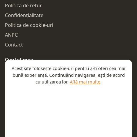
Politica de retur
Confidențialitate
Politica de cookie-uri
ANPC
Contact
Contul meu
Acest site folosește cookie-uri pentru a-ți oferi cea mai
Autentificare
bună experiență. Continuând navigarea, ești de acord
Comenzile mele
cu utilizarea lor.
Află mai multe
.
Coșul meu
Te ajutăm
Email:
contact@teeny.ro
Telefon:
0757319308