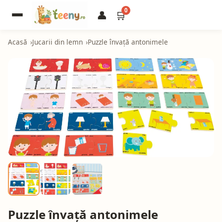
0
👤
🛒
Acasă
Jucarii din lemn
Puzzle învață antonimele
Puzzle învață antonimele