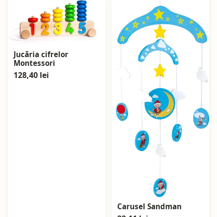
Jucăria cifrelor
Montessori
128,40 lei
Carusel Sandman