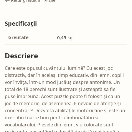
Specificații
Greutate
0,45 kg
Descriere
Care este opusul cuvântului lumină? Cu acest joc
distractiv, dar în același timp educativ, din lemn, copiii
vor învăța, într-un mod jucăuș despre antonime. Un
total de 18 perechi sunt ilustrate și așteaptă să fie
puse împreună. Acest puzzle poate fi folosit și ca un
joc de memorie, de asemenea. E nevoie de atenție și
concentrare! Dezvoltă abilitățile motorii fine și este un
exercițiu foarte bun pentru îmbunătățirea
vocabularului. Piesele din lemn, viu colorate sunt
rezistente, garantând o durată de viață mai lungă a