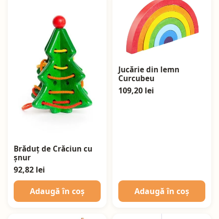
Jucărie din lemn
Curcubeu
109,20 lei
Brăduț de Crăciun cu
șnur
92,82 lei
Adaugă în coș
Adaugă în coș