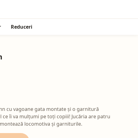
r
Reduceri
n
mn cu vagoane gata montate și o garnitură
 ce îi va mulțumi pe toți copiii! Jucăria are patru
 montează locomotiva și garniturile.