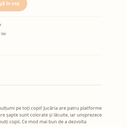
ă în coș
e
 lei
lțumi pe toți copii! Jucăria are patru platforme
e șapte sunt colorate și lăcuite, iar unsprezece
mulți copii. Ce mod mai bun de a dezvolta