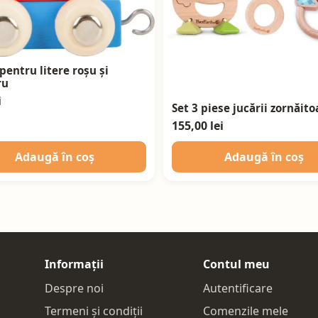
pentru litere roșu și
ru
i
Set 3 piese jucării zornăito
155,00 lei
Adaugă în coș
Adaugă în coș
Informații
Contul meu
Despre noi
Autentificare
Termeni și condiții
Comenzile mele