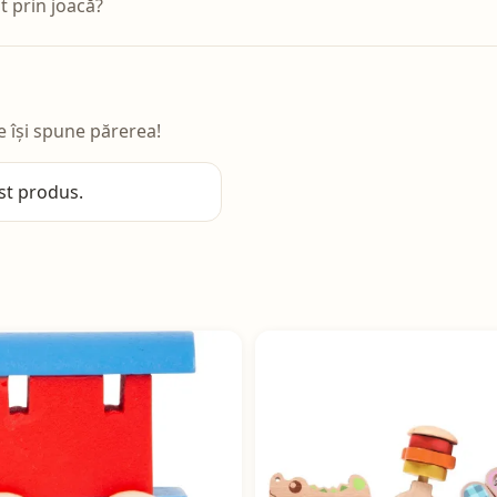
ât prin joacă?
e își spune părerea!
st produs.