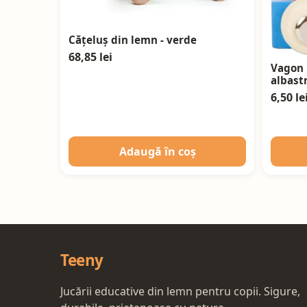
Cățeluș din lemn - verde
68,85 lei
Vagon 
albast
6,50 le
Adaugă în coș
Teeny
Jucării educative din lemn pentru copii. Sigure,