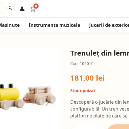
0
👤
🛒
🔍
Masinute
Instrumente muzicale
Jucarii de exterio
Trenuleț din lem
Cod: 106010
181,00 lei
Stoc epuizat
Descoperă o jucărie din le
configurabilă. Un tren vesel
platforme plate pe care se