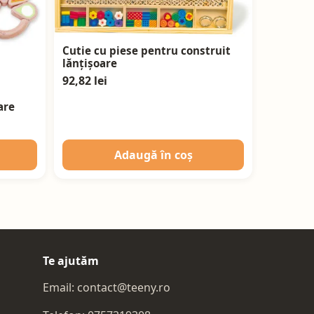
Cutie cu piese pentru construit
lănțișoare
92,82 lei
are
Adaugă în coș
Te ajutăm
Email:
contact@teeny.ro