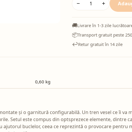
Adaug
−
+
🚚
Livrare în 1-3 zile lucrătoar
📦
Transport gratuit peste 250
↩️
Retur gratuit în 14 zile
0,60 kg
tate și o garnitură configurabilă. Un tren vesel ce îi va mu
rile. Setul este compus din optsprezece elemente, dintre car
 ajutorul buclelor, ceea ce reprezintă o provocare pentru 