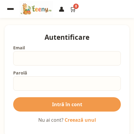
0
👤
🛒
Autentificare
Email
Parolă
Intră în cont
Nu ai cont?
Creează unul