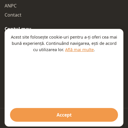
ANPC
Contact
Contul meu
Acest site folosește cookie-uri pentru a-ți oferi cea mai
Autentificare
bună experiență. Continuând navigarea, ești de acord
Comenzile mele
cu utilizarea lor.
Află mai multe
.
Coșul meu
Te ajutăm
Email:
contact@teeny.ro
Telefon:
0757319308
Accept
© 2026 Teeny. Toate drepturile rezervate.