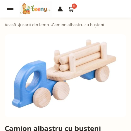
0
👤
🛒
Acasă
Jucarii din lemn
Camion albastru cu bușteni
Camion albastru cu bușteni