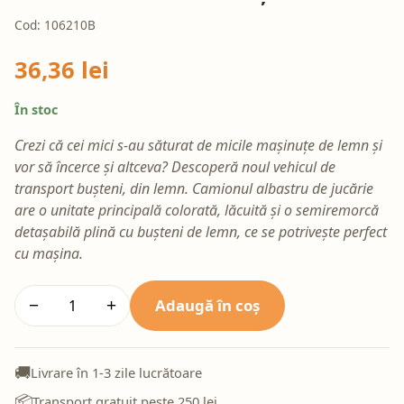
Cod: 106210B
36,36 lei
În stoc
Crezi că cei mici s-au săturat de micile mașinuțe de lemn și
vor să încerce și altceva? Descoperă noul vehicul de
transport bușteni, din lemn. Camionul albastru de jucărie
are o unitate principală colorată, lăcuită și o semiremorcă
detașabilă plină cu bușteni de lemn, ce se potrivește perfect
cu mașina.
Adaugă în coș
−
+
🚚
Livrare în 1-3 zile lucrătoare
📦
Transport gratuit peste 250 lei