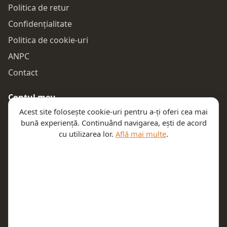
Politica de retur
Confidențialitate
Politica de cookie-uri
ANPC
Contact
Contul meu
Acest site folosește cookie-uri pentru a-ți oferi cea mai
Autentificare
bună experiență. Continuând navigarea, ești de acord
Comenzile mele
cu utilizarea lor.
Află mai multe
.
Coșul meu
Te ajutăm
Email:
contact@teeny.ro
Telefon:
0757319308