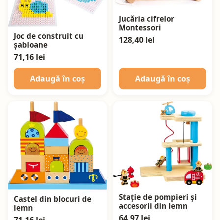
Jucăria cifrelor
Montessori
Joc de construit cu
128,40 lei
șabloane
71,16 lei
Adaugă în coș
Adaugă în coș
Stație de pompieri și
Castel din blocuri de
accesorii din lemn
lemn
64,97 lei
71,16 lei