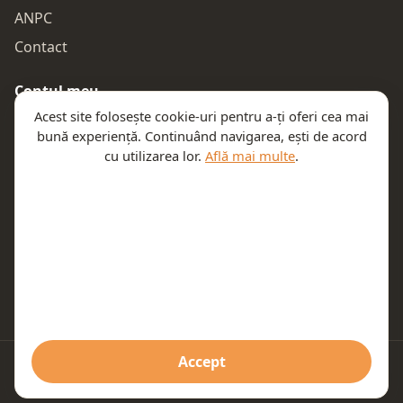
ANPC
Contact
Contul meu
Acest site folosește cookie-uri pentru a-ți oferi cea mai
Autentificare
bună experiență. Continuând navigarea, ești de acord
Comenzile mele
cu utilizarea lor.
Află mai multe
.
Coșul meu
Te ajutăm
Email:
contact@teeny.ro
Telefon:
0757319308
Accept
© 2026 Teeny. Toate drepturile rezervate.