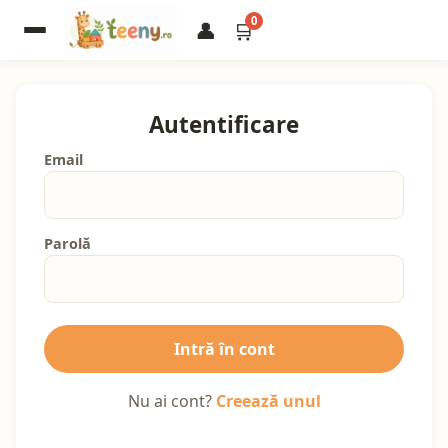
0
👤
🛒
Autentificare
Email
Parolă
Intră în cont
Nu ai cont?
Creează unul