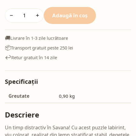
Adaugă în coș
−
+
🚚
Livrare în 1-3 zile lucrătoare
📦
Transport gratuit peste 250 lei
↩️
Retur gratuit în 14 zile
Specificații
Greutate
0,90 kg
Descriere
Un timp distractiv în Savana! Cu acest puzzle labirint,
viu colorat, realizat din lemn stratificat stabil, degetele