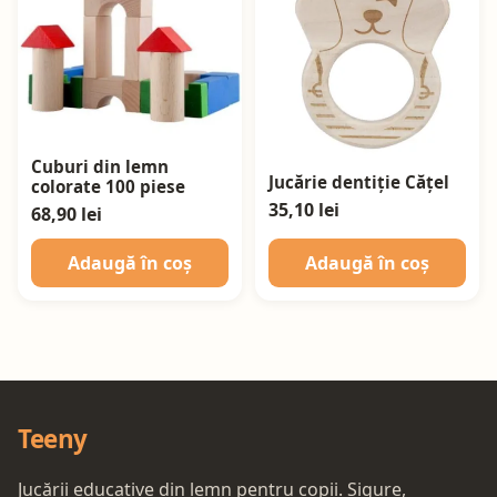
Cuburi din lemn
Jucărie dentiție Cățel
colorate 100 piese
35,10 lei
68,90 lei
Adaugă în coș
Adaugă în coș
Teeny
Jucării educative din lemn pentru copii. Sigure,