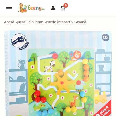
0
👤
🛒
Acasă
Jucarii din lemn
Puzzle interactiv Savană