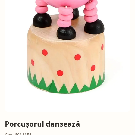
Porcușorul dansează
Cod: 6011156