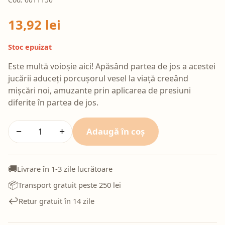
13,92 lei
Stoc epuizat
Este multă voioșie aici! Apăsând partea de jos a acestei
jucării aduceți porcușorul vesel la viață creeând
mișcări noi, amuzante prin aplicarea de presiuni
diferite în partea de jos.
Adaugă în coș
−
+
🚚
Livrare în 1-3 zile lucrătoare
📦
Transport gratuit peste 250 lei
↩️
Retur gratuit în 14 zile