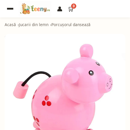
0
👤
🛒
Acasă
Jucarii din lemn
Porcușorul dansează