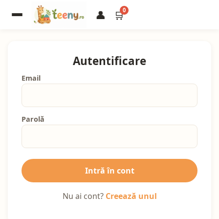
0
👤
🛒
Autentificare
Email
Parolă
Intră în cont
Nu ai cont?
Creează unul