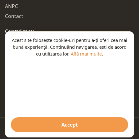
ANPC
Contact
Contul meu
Acest site folosește cookie-uri pentru a-ți oferi cea mai
Autentificare
bună experiență. Continuând navigarea, ești de acord
Comenzile mele
cu utilizarea lor.
Află mai multe
.
Coșul meu
Te ajutăm
Email:
contact@teeny.ro
Telefon:
0757319308
Accept
© 2026 Teeny. Toate drepturile rezervate.