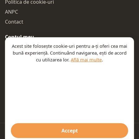
Politica de cookie-uri
ANPC
Contact
Contul meu
Acest site folosește cookie-uri pentru a-ți oferi cea mai
Autentificare
bună experiență. Continuând navigarea, ești de acord
Comenzile mele
cu utilizarea lor.
Află mai multe
.
Coșul meu
Te ajutăm
Email:
contact@teeny.ro
Telefon:
0757319308
Accept
© 2026 Teeny. Toate drepturile rezervate.