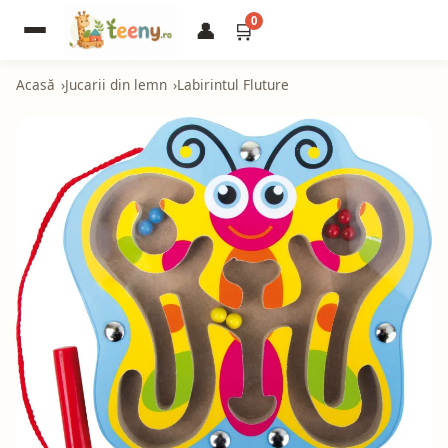
0
👤
🛒
Acasă
Jucarii din lemn
Labirintul Fluture