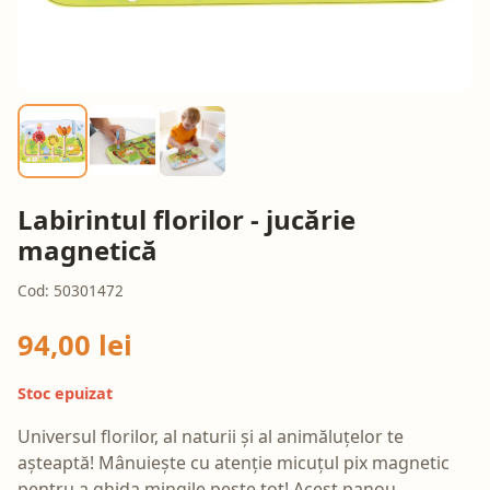
Labirintul florilor - jucărie
magnetică
Cod: 50301472
94,00 lei
Stoc epuizat
Universul florilor, al naturii și al animăluțelor te
așteaptă! Mânuiește cu atenție micuțul pix magnetic
pentru a ghida mingile peste tot! Acest panou