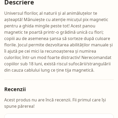
Descriere
Universul florilor, al naturii și al animăluțelor te
așteaptă! Mânuiește cu atenție micuțul pix magnetic
pentru a ghida mingile peste tot! Acest panou
magnetic te poartă printr-o grădină unică cu flori;
copiii au de asemenea șansa să sorteze după culoare
florile. Jocul permite dezvoltarea abilităților manuale și
îi ajută pe cei mici la recunoașterea și numirea
culorilor, într-un mod foarte distractiv! Nerecomandat
copiilor sub 18 luni, există riscul sufocării/strangulării
din cauza cablului lung ce ține tija magnetică.
Recenzii
Acest produs nu are încă recenzii. Fii primul care își
spune părerea!