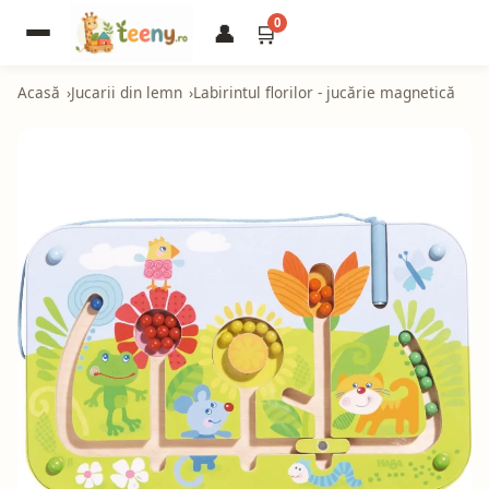
0
👤
🛒
Acasă
Jucarii din lemn
Labirintul florilor - jucărie magnetică