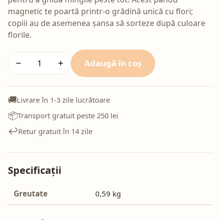
magnetic te poartă printr-o grădină unică cu flori;
copiii au de asemenea șansa să sorteze după culoare
florile.
Adaugă în coș
−
+
🚚
Livrare în 1-3 zile lucrătoare
📦
Transport gratuit peste 250 lei
↩️
Retur gratuit în 14 zile
Specificații
Greutate
0,59 kg