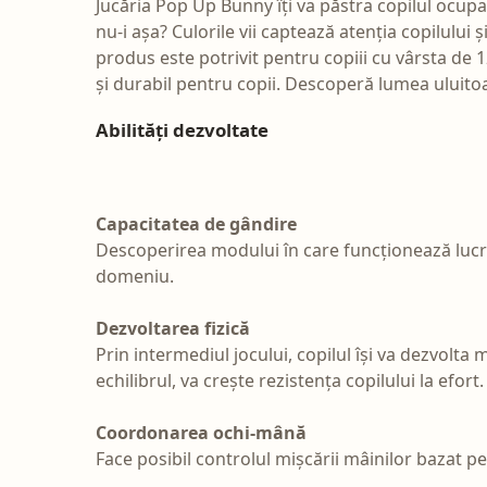
Jucăria Pop Up Bunny îți va păstra copilul ocupa
nu-i așa? Culorile vii captează atenția copilului 
produs este potrivit pentru copiii cu vârsta de 
și durabil pentru copii. Descoperă lumea uluitoa
Abilități dezvoltate
Capacitatea de gândire
Descoperirea modului în care funcționează lucrur
domeniu.
Dezvoltarea fizică
Prin intermediul jocului, copilul își va dezvolta
echilibrul, va crește rezistența copilului la efort.
Coordonarea ochi-mână
Face posibil controlul mișcării mâinilor bazat pe