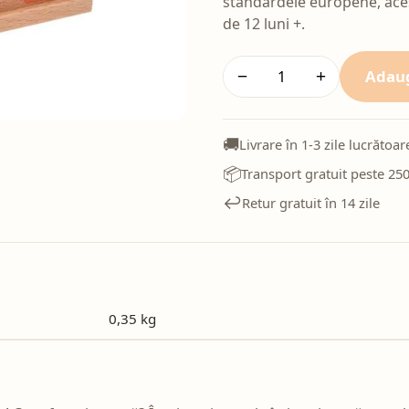
standardele europene, acest
de 12 luni +.
Adaug
−
+
🚚
Livrare în 1-3 zile lucrătoar
📦
Transport gratuit peste 250
↩️
Retur gratuit în 14 zile
0,35 kg