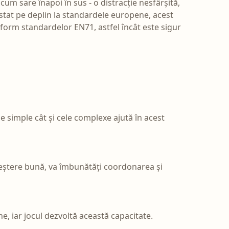
um sare înapoi în sus - o distracție nesfârșită,
 testat pe deplin la standardele europene, acest
onform standardelor EN71, astfel încât este sigur
e simple cât și cele complexe ajută în acest
 creștere bună, va îmbunătăți coordonarea și
ne, iar jocul dezvoltă această capacitate.