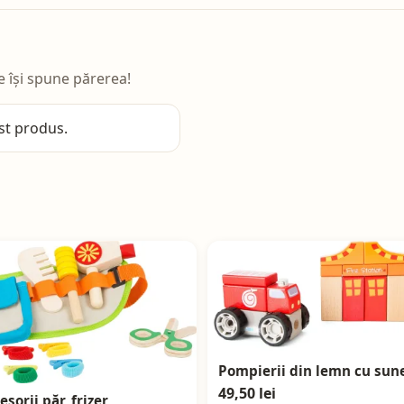
e își spune părerea!
st produs.
Pompierii din lemn cu sun
49,50 lei
esorii păr, frizer