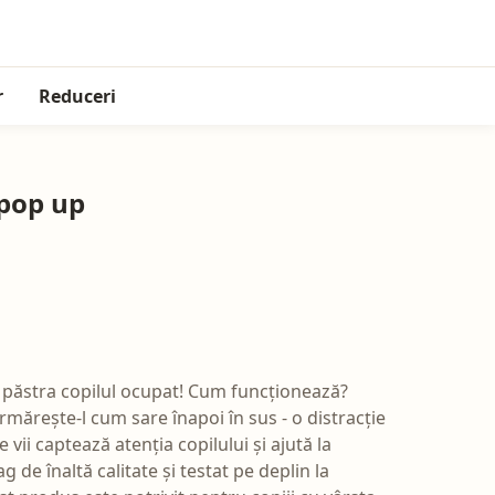
r
Reduceri
 pop up
a păstra copilul ocupat! Cum funcționează?
rmărește-l cum sare înapoi în sus - o distracție
e vii captează atenția copilului și ajută la
g de înaltă calitate și testat pe deplin la