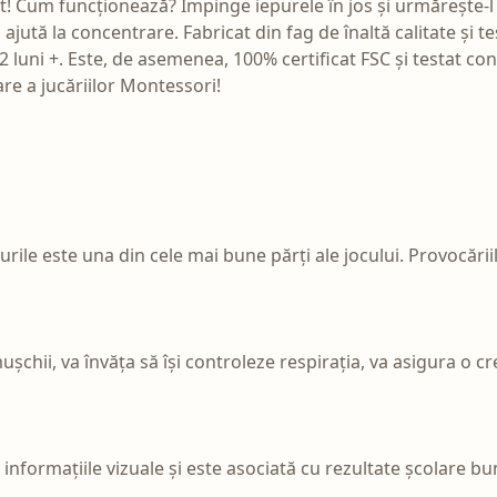
t! Cum funcționează? Împinge iepurele în jos și urmărește-l c
și ajută la concentrare. Fabricat din fag de înaltă calitate și
12 luni +. Este, de asemenea, 100% certificat FSC și testat c
re a jucăriilor Montessori!
ile este una din cele mai bune părți ale jocului. Provocăriil
 mușchii, va învăța să își controleze respirația, va asigura o
 informațiile vizuale și este asociată cu rezultate școlare bu