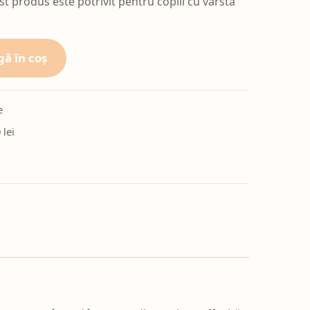
 produs este potrivit pentru copiii cu vârsta
ă în coș
e
 lei