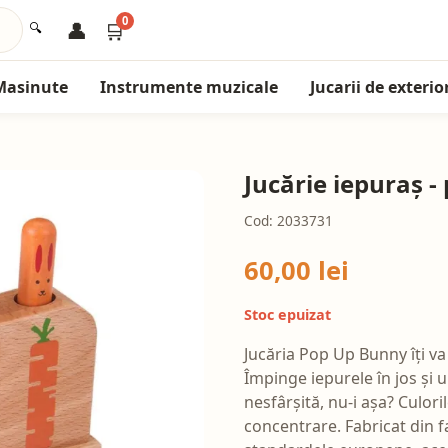
0
👤
🛒
🔍
Masinute
Instrumente muzicale
Jucarii de exterio
Jucărie iepuraș -
Cod: 2033731
60,00 lei
Stoc epuizat
Jucăria Pop Up Bunny îți v
Împinge iepurele în jos și u
nesfârșită, nu-i așa? Culoril
concentrare. Fabricat din fa