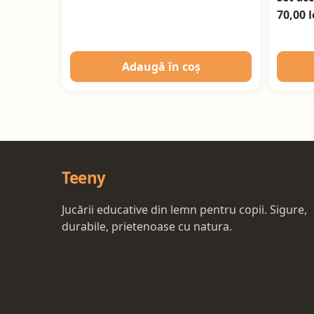
70,00 l
Adaugă în coș
Teeny
Jucării educative din lemn pentru copii. Sigure,
durabile, prietenoase cu natura.