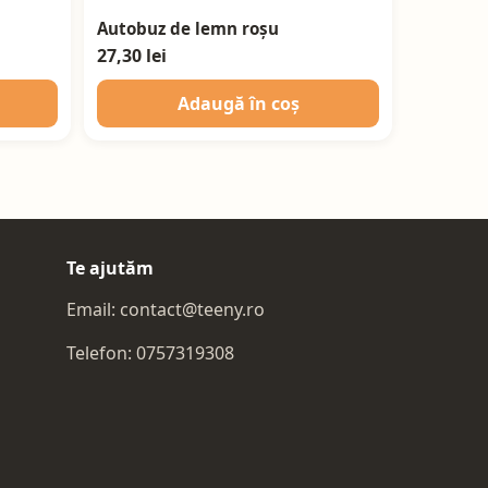
Autobuz de lemn roșu
27,30 lei
Adaugă în coș
Te ajutăm
Email:
contact@teeny.ro
Telefon:
0757319308