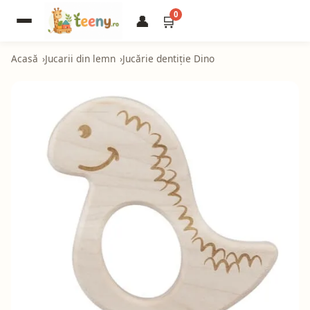
0
👤
🛒
Acasă
Jucarii din lemn
Jucărie dentiție Dino