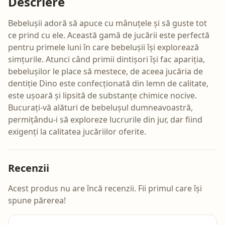
Descriere
Bebelușii adoră să apuce cu mânuțele și să guste tot
ce prind cu ele. Această gamă de jucării este perfectă
pentru primele luni în care bebelușii își explorează
simțurile. Atunci când primii dintișori își fac apariția,
bebelușilor le place să mestece, de aceea jucăria de
dentiție Dino este confecționată din lemn de calitate,
este ușoară și lipsită de substanțe chimice nocive.
Bucurați-vă alături de bebelușul dumneavoastră,
permițându-i să exploreze lucrurile din jur, dar fiind
exigenți la calitatea jucăriilor oferite.
Recenzii
Acest produs nu are încă recenzii. Fii primul care își
spune părerea!