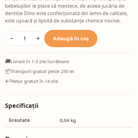
bebelușilor le place să mestece, de aceea jucăria de
dentiție Dino este confecționată din lemn de calitate,
este ușoară și lipsită de substanțe chimice nocive.
Adaugă în coș
−
+
🚚
Livrare în 1-3 zile lucrătoare
📦
Transport gratuit peste 250 lei
↩️
Retur gratuit în 14 zile
Specificații
Greutate
0,04 kg