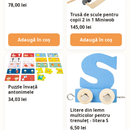
78,00 lei
Trusă de scule pentru
copii 2 in 1 Miniwob
145,00 lei
Adaugă în coș
Adaugă în coș
Puzzle învață
antonimele
34,03 lei
Litere din lemn
multicolor pentru
trenuleț - litera S
6,50 lei