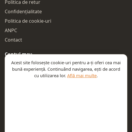
Politica de retur
Confidențialitate
Politica de cookie-uri
ANPC
Contact
Contul meu
Acest site folosește cookie-uri pentru a-ți oferi cea mai
Autentificare
bună experiență. Continuând navigarea, ești de acord
Comenzile mele
cu utilizarea lor.
Află mai multe
.
Coșul meu
Te ajutăm
Email:
contact@teeny.ro
Telefon:
0757319308