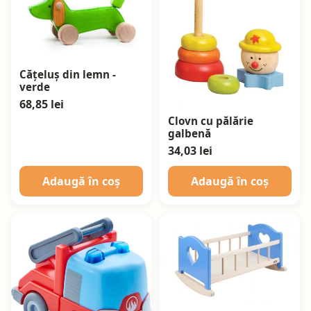
Cățeluș din lemn -
verde
68,85 lei
Clovn cu pălărie
galbenă
34,03 lei
Adaugă în coș
Adaugă în coș