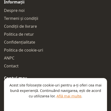
Informații
Despre noi
Termeni și condiții
Condiții de livrare
Politica de retur
Confidențialitate
Politica de cookie-uri
ANPC
Contact
Contul meu
Acest site folosește cookie-uri pentru a-ți oferi cea mai
Autentificare
bună experiență. Continuând navigarea, ești de acord
Comenzile mele
cu utilizarea lor.
Află mai multe
.
Coșul meu