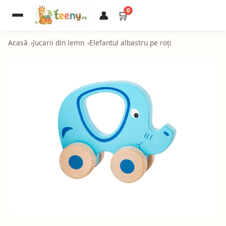
0
👤
🛒
Acasă
Jucarii din lemn
Elefantul albastru pe roți