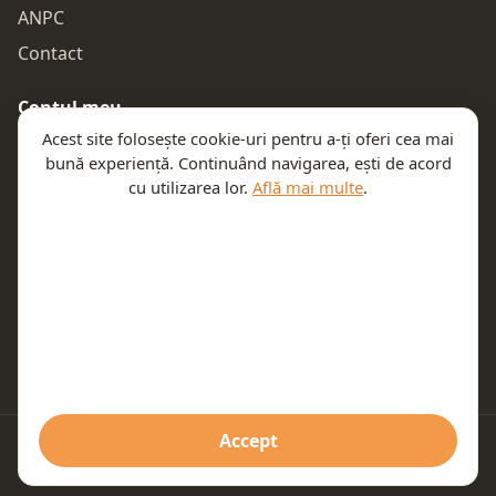
ANPC
Contact
Contul meu
Acest site folosește cookie-uri pentru a-ți oferi cea mai
Autentificare
bună experiență. Continuând navigarea, ești de acord
Comenzile mele
cu utilizarea lor.
Află mai multe
.
Coșul meu
Te ajutăm
Email:
contact@teeny.ro
Telefon:
0757319308
Accept
© 2026 Teeny. Toate drepturile rezervate.