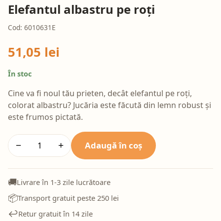
Elefantul albastru pe roți
Cod: 6010631E
51,05 lei
În stoc
Cine va fi noul tău prieten, decât elefantul pe roți,
colorat albastru? Jucăria este făcută din lemn robust și
este frumos pictată.
Adaugă în coș
−
+
🚚
Livrare în 1-3 zile lucrătoare
📦
Transport gratuit peste 250 lei
↩️
Retur gratuit în 14 zile