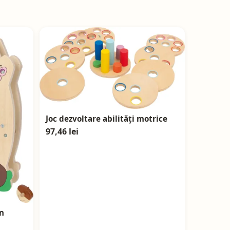
Joc dezvoltare abilități motrice
97,46 lei
mn