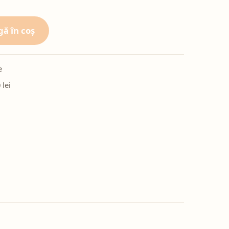
ă în coș
e
 lei