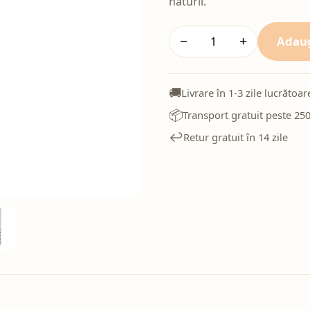
naturii.
Adaug
−
+
🚚
Livrare în 1-3 zile lucrătoar
📦
Transport gratuit peste 250
↩️
Retur gratuit în 14 zile