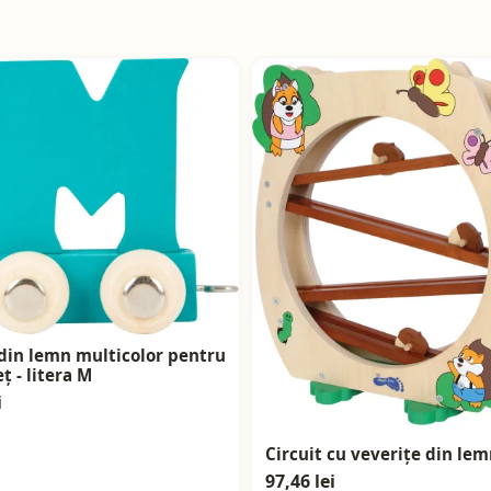
 din lemn multicolor pentru
ț - litera M
i
Circuit cu veverițe din le
97,46 lei