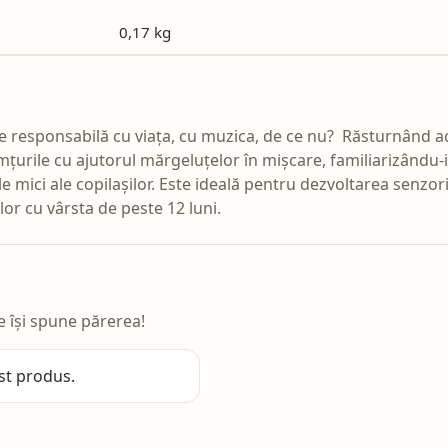
0,17 kg
te responsabilă cu viața, cu muzica, de ce nu? Răsturnând a
imțurile cu ajutorul mărgeluțelor în mișcare, familiarizându-i
ici ale copilașilor. Este ideală pentru dezvoltarea senzorială
r cu vârsta de peste 12 luni.
e își spune părerea!
st produs.