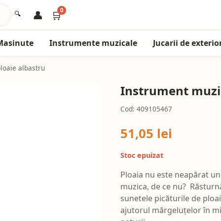
0
👤
🛒
🔍
Masinute
Instrumente muzicale
Jucarii de exterio
loaie albastru
Instrument muzic
Cod: 409105467
51,05 lei
Stoc epuizat
Ploaia nu este neapărat un 
muzica, de ce nu? Răsturn
sunetele picăturile de ploai
ajutorul mărgeluțelor în miș