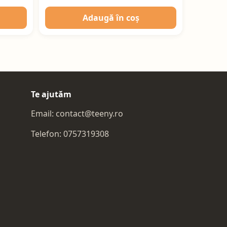
Adaugă în coș
Te ajutăm
Email:
contact@teeny.ro
Telefon:
0757319308