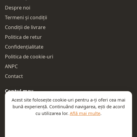
Despre noi
Termeni și condiții
Condiții de livrare
Politica de retur
Confidențialitate
Politica de cookie-uri
ANPC
Contact
Contul meu
Acest site folosește cookie-uri pentru a-ți oferi cea mai
Autentificare
bună experiență. Continuând navigarea, ești de acord
Comenzile mele
cu utilizarea lor.
Află mai multe
.
Coșul meu
Te ajutăm