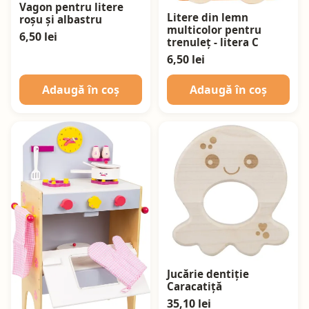
Vagon pentru litere
Litere din lemn
roșu și albastru
multicolor pentru
6,50 lei
trenuleț - litera C
6,50 lei
Adaugă în coș
Adaugă în coș
Jucărie dentiție
Caracatiță
35,10 lei