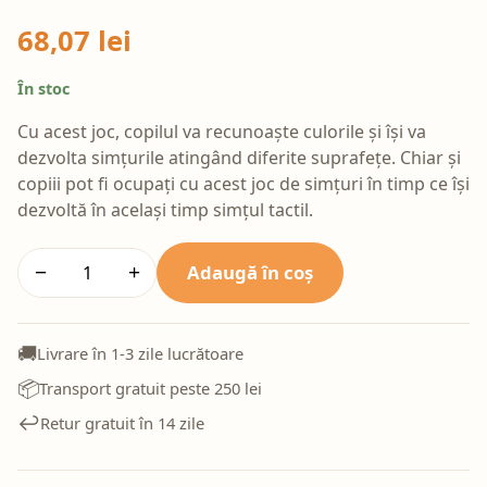
68,07 lei
În stoc
Cu acest joc, copilul va recunoaște culorile și își va
dezvolta simțurile atingând diferite suprafețe. Chiar și
copiii pot fi ocupați cu acest joc de simțuri în timp ce își
dezvoltă în același timp simțul tactil.
Adaugă în coș
−
+
🚚
Livrare în 1-3 zile lucrătoare
📦
Transport gratuit peste 250 lei
↩️
Retur gratuit în 14 zile