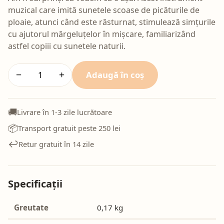
muzical care imită sunetele scoase de picăturile de
ploaie, atunci când este răsturnat, stimulează simțurile
cu ajutorul mărgeluțelor în mișcare, familiarizând
astfel copiii cu sunetele naturii.
Adaugă în coș
−
+
🚚
Livrare în 1-3 zile lucrătoare
📦
Transport gratuit peste 250 lei
↩️
Retur gratuit în 14 zile
Specificații
Greutate
0,17 kg