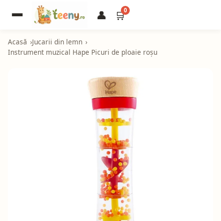
0
👤
🛒
Acasă
Jucarii din lemn
Instrument muzical Hape Picuri de ploaie roșu