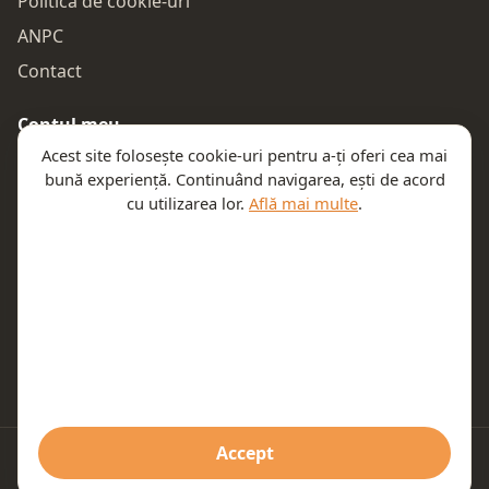
Politica de cookie-uri
ANPC
Contact
Contul meu
Acest site folosește cookie-uri pentru a-ți oferi cea mai
Autentificare
bună experiență. Continuând navigarea, ești de acord
Comenzile mele
cu utilizarea lor.
Află mai multe
.
Coșul meu
Te ajutăm
Email:
contact@teeny.ro
Telefon:
0757319308
Accept
© 2026 Teeny. Toate drepturile rezervate.