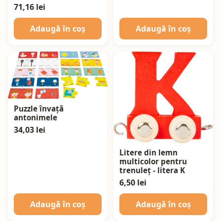
71,16 lei
Adaugă în coș
Adaugă în coș
Puzzle învață
antonimele
34,03 lei
Litere din lemn
multicolor pentru
trenuleț - litera K
6,50 lei
Adaugă în coș
Adaugă în coș