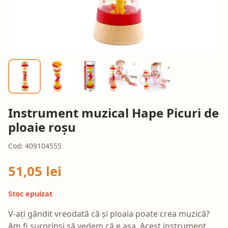
Instrument muzical Hape Picuri de
ploaie roșu
Cod: 409104555
51,05 lei
Stoc epuizat
V-ați gândit vreodată că și ploaia poate crea muzică?
Am fi surprinși să vedem că e așa. Acest instrument