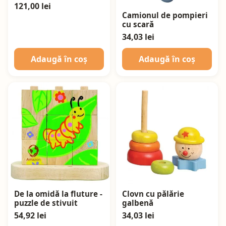
121,00 lei
Camionul de pompieri
cu scară
34,03 lei
Adaugă în coș
Adaugă în coș
De la omidă la fluture -
Clovn cu pălărie
puzzle de stivuit
galbenă
54,92 lei
34,03 lei