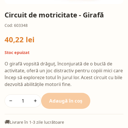
Circuit de motricitate - Girafă
Cod: 603348
40,22 lei
Stoc epuizat
O girafă vopsită drăguț, înconjurată de o buclă de
activitate, oferă un joc distractiv pentru copiii mici care
încep să exploreze totul în jurul lor. Acest circuit cu bile
dezvoltă abilitățile motorii fine.
Adaugă în coș
−
+
🚚
Livrare în 1-3 zile lucrătoare