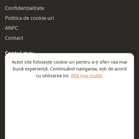
Confidențialitate
Politica de cookie-uri
ANPC
Contact
Contul meu
Acest site folosește cookie-uri pentru a-ți oferi cea mai
Autentificare
bună experiență. Continuând navigarea, ești de acord
Comenzile mele
cu utilizarea lor.
Află mai multe
.
Coșul meu
Te ajutăm
Email:
contact@teeny.ro
Telefon:
0757319308