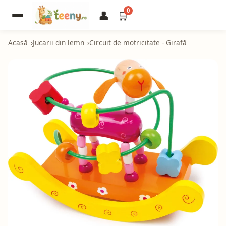
0
👤
🛒
Acasă
Jucarii din lemn
Circuit de motricitate - Girafă