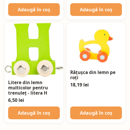
Adaugă în coș
Adaugă în coș
Rățușca din lemn pe
roți
Litere din lemn
18,19 lei
multicolor pentru
trenuleț - litera H
6,50 lei
Adaugă în coș
Adaugă în coș