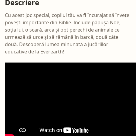
Descriere
Cu acest joc special, copilul tău va fi încurajat să învețe
povești importante din Biblie. Include păpușa Noe,
soția lui, o scară, arca și opt perechi de animale ce
urmează să urce și să rămână în barcă, două câte
două. Descoperă lumea minunată a jucăriilor
educative de la Everearth!