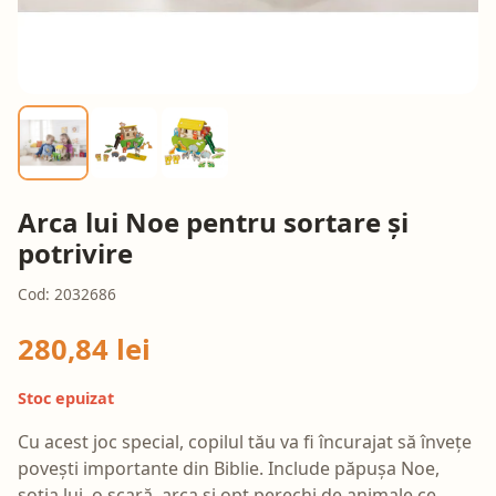
Arca lui Noe pentru sortare și
potrivire
Cod: 2032686
280,84 lei
Stoc epuizat
Cu acest joc special, copilul tău va fi încurajat să învețe
povești importante din Biblie. Include păpușa Noe,
soția lui, o scară, arca și opt perechi de animale ce