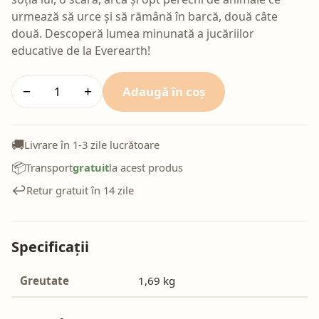
urmează să urce și să rămână în barcă, două câte
două. Descoperă lumea minunată a jucăriilor
educative de la Everearth!
Adaugă în coș
−
+
🚚
Livrare în 1-3 zile lucrătoare
📦
Transport
gratuit
la acest produs
↩️
Retur gratuit în 14 zile
Specificații
Greutate
1,69 kg