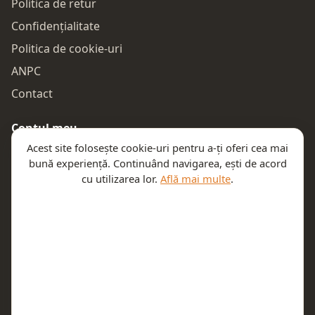
Politica de retur
Confidențialitate
Politica de cookie-uri
ANPC
Contact
Contul meu
Acest site folosește cookie-uri pentru a-ți oferi cea mai
Autentificare
bună experiență. Continuând navigarea, ești de acord
Comenzile mele
cu utilizarea lor.
Află mai multe
.
Coșul meu
Te ajutăm
Email:
contact@teeny.ro
Telefon:
0757319308