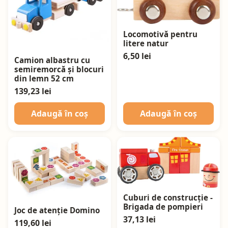
Locomotivă pentru
litere natur
6,50 lei
Camion albastru cu
semiremorcă și blocuri
din lemn 52 cm
139,23 lei
Adaugă în coș
Adaugă în coș
Cuburi de construcție -
Brigada de pompieri
Joc de atenție Domino
37,13 lei
119,60 lei