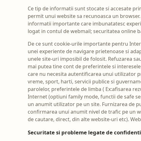
Ce tip de informatii sunt stocate si accesate pri
permit unui website sa recunoasca un browser.
informatii importante care imbunatatesc experien
logat in contul de webmail; securitatea online 
De ce sunt cookie-urile importante pentru Intern
unei experiente de navigare prietenoase si adapt
unele site-uri imposibil de folosit. Refuzarea s
mai putea tine cont de preferintele si interese
care nu necesita autentificarea unui utilizator pr
vreme, sport, harti, servicii publice si guvername
parolelor, preferintele de limba ( Ex:afisarea re
Internet (optiuni family mode, functii de safe s
un anumit utilizator pe un site. Furnizarea de pu
confirmarea unui anumit nivel de trafic pe un we
de cautare, direct, din alte website-uri etc). Webs
Securitate si probleme legate de confidenti