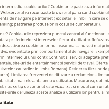
n intermediul cookie-urilor? Cookie-urile pastreaza informati
 Webserverul va recunoaste browserul pana cand cookie-ul e
ta de navigare pe Internet ( ex: setarile limbii in care se 
banking; pastrarea produselor in cosul de cumparaturi).
et? Cookie-urile reprezinta punctul central al functionarii e
ata preferintelor si intereselor fiecarui utilizator. Refuzar
au dezactivarea cookie-urilor nu inseamna ca nu veti mai prim
le dvs, evidenttate prin comportamentul de navigare. Exemple
in intermediul unui cont): Continut si servicii adaptate prefer
ntale, site-uri de entertainment si servicii de travel. Oferte
zultatelor cautarilor in limba Romana). Retinerea filtrelor de 
earch). Limitarea frecventei de difuzare a reclamelor – limi
blicitate mai relevanta pentru utilizator. Masurarea, optimiza
bsite, ce tip de continut este vizualizat si modul cum un u
ite-urile deruleaza aceste analize a utilizarii lor pentru a imb
alitate