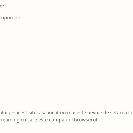
te?
copuri de:
ului pe acest site, asa incat nu mai este nevoie de setarea lor 
streaming cu care este compatibil browserul