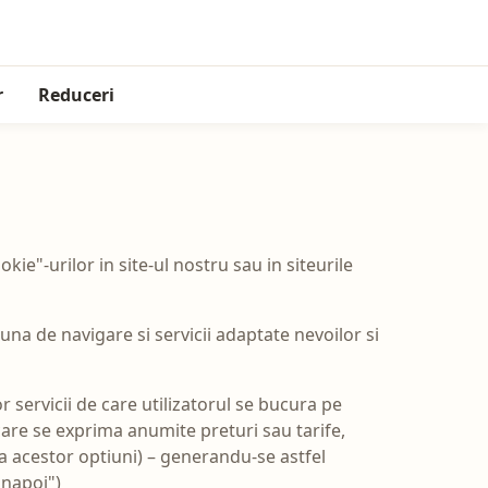
r
Reduceri
ie"-urilor in site-ul nostru sau in siteurile
buna de navigare si servicii adaptate nevoilor si
r servicii de care utilizatorul se bucura pe
care se exprima anumite preturi sau tarife,
a acestor optiuni) – generandu-se astfel
inapoi")