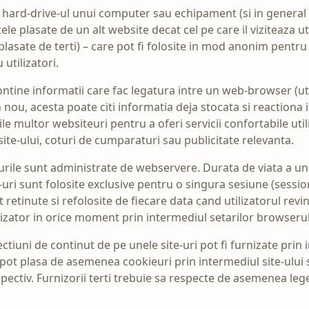
 hard-drive-ul unui computer sau echipament (si in general 
 cele plasate de un alt website decat cel pe care il viziteaza
lasate de terti) – care pot fi folosite in mod anonim pentru 
 utilizatori.
ntine informatii care fac legatura intre un web-browser (ut
u, acesta poate citi informatia deja stocata si reactiona i
e multor websiteuri pentru a oferi servicii confortabile utili
 site-ului, coturi de cumparaturi sau publicitate relevanta.
urile sunt administrate de webservere. Durata de viata a un
uri sunt folosite exclusive pentru o singura sesiune (session
t retinute si refolosite de fiecare data cand utilizatorul re
ilizator in orice moment prin intermediul setarilor browserul
ctiuni de continut de pe unele site-uri pot fi furnizate prin
 pot plasa de asemenea cookieuri prin intermediul site-ului 
ectiv. Furnizorii terti trebuie sa respecte de asemenea legea 