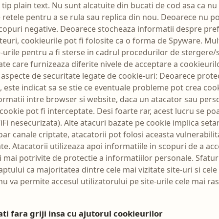
tip plain text. Nu sunt alcatuite din bucati de cod asa ca nu 
 retele pentru a se rula sau replica din nou. Deoarece nu pot
 scopuri negative. Deoarece stocheaza informatii despre preferi
iteuri, cookieurile pot fi folosite ca o forma de Spyware. M
urile pentru a fi sterse in cadrul procedurilor de stergere/
ate care furnizeaza diferite nivele de acceptare a cookieuril
te aspecte de securitate legate de cookie-uri: Deoarece protect
t, este indicat sa se stie ce eventuale probleme pot crea coo
rmatii intre browser si website, daca un atacator sau pers
 cookie pot fi interceptate. Desi foarte rar, acest lucru se 
iFi nesecurizata). Alte atacuri bazate pe cookie implica seta
r canale criptate, atacatorii pot folosi aceasta vulnerabilit
e. Atacatorii utilizeaza apoi informatiile in scopuri de a ac
i mai potrivite de protectie a informatiilor personale. Sfatu
 faptului ca majoritatea dintre cele mai vizitate site-uri si c
u va permite accesul utilizatorului pe site-urile cele mai ras
ti fara griji insa cu ajutorul cookieurilor