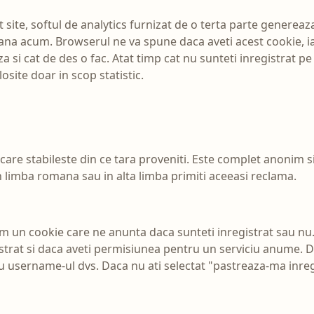
t site, softul de analytics furnizat de o terta parte genereaza
 pana acum. Browserul ne va spune daca aveti acest cookie, 
za si cat de des o fac. Atat timp cat nu sunteti inregistrat pe
losite doar in scop statistic.
 care stabileste din ce tara proveniti. Este complet anonim s
n limba romana sau in alta limba primiti aceeasi reclama.
am un cookie care ne anunta daca sunteti inregistrat sau nu
gistrat si daca aveti permisiunea pentru un serviciu anume.
 cu username-ul dvs. Daca nu ati selectat "pastreaza-ma inre