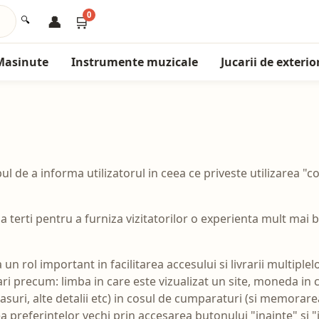
0
👤
🛒
🔍
Masinute
Instrumente muzicale
Jucarii de exterio
 de a informa utilizatorul in ceea ce priveste utilizarea "cook
la terti pentru a furniza vizitatorilor o experienta mult mai 
n rol important in facilitarea accesului si livrarii multiplelo
ri precum: limba in care este vizualizat un site, moneda in 
suri, alte detalii etc) in cosul de cumparaturi (si memorare
a preferintelor vechi prin accesarea butonului "inainte" si "