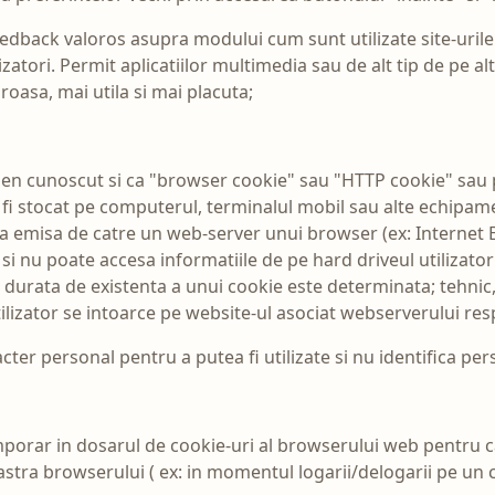
edback valoros asupra modului cum sunt utilizate site-urile lo
izatori. Permit aplicatiilor multimedia sau de alt tip de pe alt
oasa, mai utila si mai placuta;
en cunoscut si ca "browser cookie" sau "HTTP cookie" sau pur
 fi stocat pe computerul, terminalul mobil sau alte echipame
area emisa de catre un web-server unui browser (ex: Internet
i nu poate accesa informatiile de pe hard driveul utilizator
, durata de existenta a unui cookie este determinata; tehnic,
lizator se intoarce pe website-ul asociat webserverului resp
cter personal pentru a putea fi utilizate si nu identifica pers
mporar in dosarul de cookie-uri al browserului web pentru 
astra browserului ( ex: in momentul logarii/delogarii pe un 