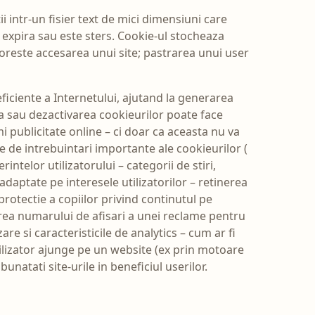
i intr-un fisier text de mici dimensiuni care
xpira sau este sters. Cookie-ul stocheaza
doreste accesarea unui site; pastrarea unui user
ficiente a Internetului, ajutand la generarea
ea sau dezactivarea cookieurilor poate face
i publicitate online – ci doar ca aceasta nu va
 de intrebuintari importante ale cookieurilor (
intelor utilizatorului – categorii de stiri,
 adaptate pe interesele utilizatorilor – retinerea
protectie a copiilor privind continutul pe
tarea numarului de afisari a unei reclame pentru
re si caracteristicile de analytics – cum ar fi
tilizator ajunge pe un website (ex prin motoare
unatati site-urile in beneficiul userilor.