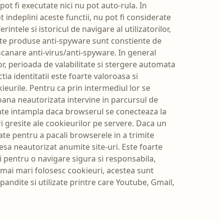
pot fi executate nici nu pot auto-rula. In
 indeplini aceste functii, nu pot fi considerate
ntele si istoricul de navigare al utilizatorilor,
ulte produse anti-spyware sunt constiente de
scanare anti-virus/anti-spyware. In general
or, perioada de valabilitate si stergere automata
ia identitatii este foarte valoroasa si
kieurile. Pentru ca prin intermediul lor se
oana neautorizata intervine in parcursul de
poate intampla daca browserul se conecteaza la
ri gresite ale cookieurilor pe servere. Daca un
ate pentru a pacali browserele in a trimite
cesa neautorizat anumite site-uri. Este foarte
ri pentru o navigare sigura si responsabila,
ele mai mari folosesc cookieuri, acestea sunt
pandite si utilizate printre care Youtube, Gmail,