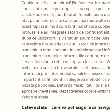
Cookieurile NU sunt virusi! Ele folosesc formate 
consecinta, nu se pot duplica sau replica pe alte
viruti. Cookie-urile pot fi totuti folosite pentru
atat pe un anume site cat si pe mai multe alte s
acest fapt si in mod constant marcheaza cookie-
browserele au integrate setari de confidentialit
dupa ce utilizatorul a vizitat un anumit site. Al
reprezinta dreptul fiecarui utilizator de interne
transmit in mod constant in ambele sensuri info
transmitere a datelor, informatiile continute de
server folosind o retea necriptata (ex: o retea W
website nu solicita browserului sa foloseasca doa
informatii prin intermediul canalelor nesecurizat
important sa fiti atenti in alegerea metodei cele
bazata pe cookies. Datorita flexibilitatii lor si a
aproape inevitabile. Dezactivarea cookie-urilor n
Yahoo si altele.
Cateva sfaturi care va pot asigura ca naviga