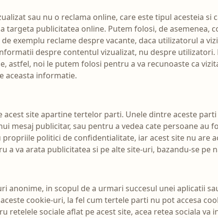
ualizat sau nu o reclama online, care este tipul acesteia si 
ru a targeta publicitatea online. Putem folosi, de asemenea, 
a de exemplu reclame despre vacante, daca utilizatorul a vizi
nformatii despre contentul vizualizat, nu despre utilizator
, astfel, noi le putem folosi pentru a va recunoaste ca vizitato
pe aceasta informatie.
e acest site apartine tertelor parti. Unele dintre aceste par
ui mesaj publicitar, sau pentru a vedea cate persoane au fo
opriile politici de confidentialitate, iar acest site nu are a
tru a va arata publicitatea si pe alte site-uri, bazandu-se pe 
-uri anonime, in scopul de a urmari succesul unei aplicatii s
aceste cookie-uri, la fel cum tertele parti nu pot accesa coo
u retelele sociale aflat pe acest site, acea retea sociala va i