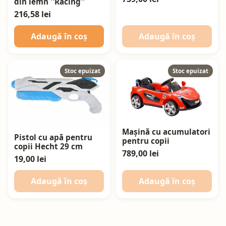
din lemn ''Racing''
216,58 lei
Adaugă în coș
Adaugă în coș
Stoc epuizat
Stoc epuizat
Mașină cu acumulatori
Pistol cu apă pentru
pentru copii
copii Hecht 29 cm
789,00 lei
19,00 lei
Adaugă în coș
Adaugă în coș