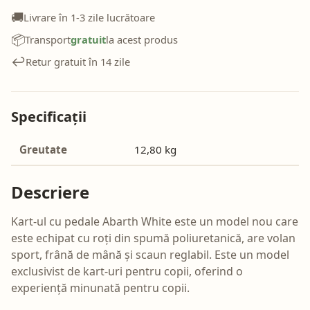
🚚
Livrare în 1-3 zile lucrătoare
📦
Transport
gratuit
la acest produs
↩️
Retur gratuit în 14 zile
Specificații
Greutate
12,80 kg
Descriere
Kart-ul cu pedale Abarth White este un model nou care
este echipat cu roți din spumă poliuretanică, are volan
sport, frână de mână și scaun reglabil. Este un model
exclusivist de kart-uri pentru copii, oferind o
experiență minunată pentru copii.