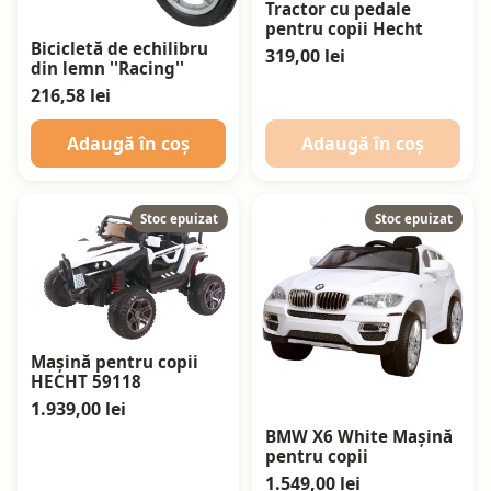
Tractor cu pedale
pentru copii Hecht
Bicicletă de echilibru
319,00 lei
din lemn ''Racing''
216,58 lei
Adaugă în coș
Adaugă în coș
Stoc epuizat
Stoc epuizat
Mașină pentru copii
HECHT 59118
1.939,00 lei
BMW X6 White Mașină
pentru copii
1.549,00 lei