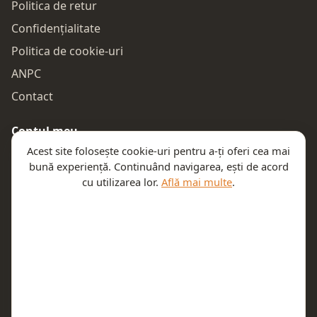
Politica de retur
Confidențialitate
Politica de cookie-uri
ANPC
Contact
Contul meu
Acest site folosește cookie-uri pentru a-ți oferi cea mai
Autentificare
bună experiență. Continuând navigarea, ești de acord
Comenzile mele
cu utilizarea lor.
Află mai multe
.
Coșul meu
Te ajutăm
Email:
contact@teeny.ro
Telefon:
0757319308