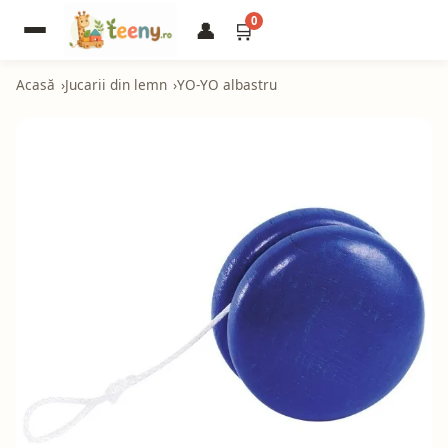
0
👤
🛒
Acasă
Jucarii din lemn
YO-YO albastru