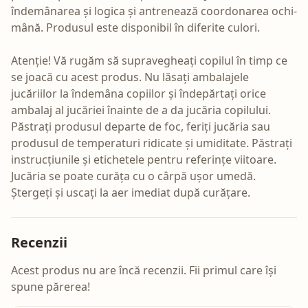
îndemânarea și logica și antrenează coordonarea ochi-
mână. Produsul este disponibil în diferite culori.
Atenție! Vă rugăm să supravegheați copilul în timp ce
se joacă cu acest produs. Nu lăsați ambalajele
jucăriilor la îndemâna copiilor și îndepărtați orice
ambalaj al jucăriei înainte de a da jucăria copilului.
Păstrați produsul departe de foc, feriți jucăria sau
produsul de temperaturi ridicate și umiditate. Păstrați
instrucțiunile și etichetele pentru referințe viitoare.
Jucăria se poate curăța cu o cârpă ușor umedă.
Ștergeți și uscați la aer imediat după curățare.
Recenzii
Acest produs nu are încă recenzii. Fii primul care își
spune părerea!