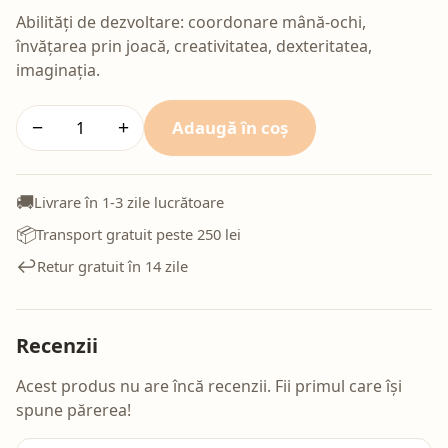
Abilități de dezvoltare: coordonare mână-ochi,
învățarea prin joacă, creativitatea, dexteritatea,
imaginația.
Adaugă în coș
−
+
🚚
Livrare în 1-3 zile lucrătoare
📦
Transport gratuit peste 250 lei
↩️
Retur gratuit în 14 zile
Recenzii
Acest produs nu are încă recenzii. Fii primul care își
spune părerea!