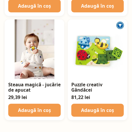
Adaugă în coș
Adaugă în coș
Steaua magică - jucărie
Puzzle creativ
de apucat
Gândăcei
29,39 lei
81,22 lei
Adaugă în coș
Adaugă în coș