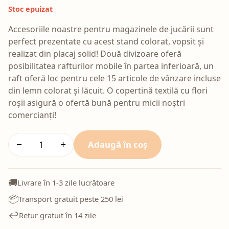
Stoc epuizat
Accesoriile noastre pentru magazinele de jucării sunt
perfect prezentate cu acest stand colorat, vopsit și
realizat din placaj solid! Două divizoare oferă
posibilitatea rafturilor mobile în partea inferioară, un
raft oferă loc pentru cele 15 articole de vânzare incluse
din lemn colorat și lăcuit. O copertină textilă cu flori
roșii asigură o ofertă bună pentru micii noștri
comercianți!
Adaugă în coș
−
+
🚚
Livrare în 1-3 zile lucrătoare
📦
Transport gratuit peste 250 lei
↩️
Retur gratuit în 14 zile