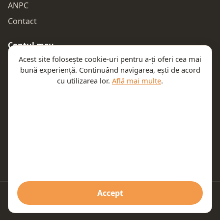
ANPC
Contact
Contul meu
Acest site folosește cookie-uri pentru a-ți oferi cea mai
Autentificare
bună experiență. Continuând navigarea, ești de acord
Comenzile mele
cu utilizarea lor.
Află mai multe
.
Coșul meu
Te ajutăm
Email:
contact@teeny.ro
Telefon:
0757319308
Accept
© 2026 Teeny. Toate drepturile rezervate.