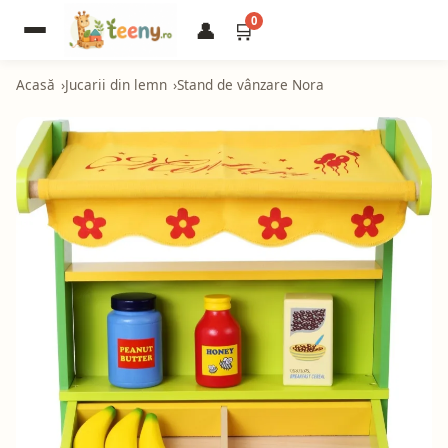
0
👤
🛒
Acasă
Jucarii din lemn
Stand de vânzare Nora