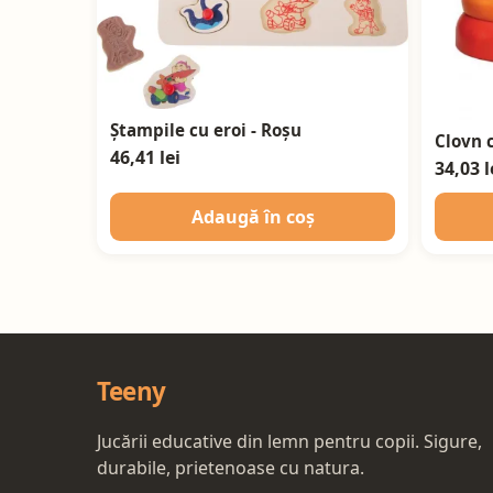
Ștampile cu eroi - Roșu
Clovn 
46,41 lei
34,03 l
Adaugă în coș
Teeny
Jucării educative din lemn pentru copii. Sigure,
durabile, prietenoase cu natura.