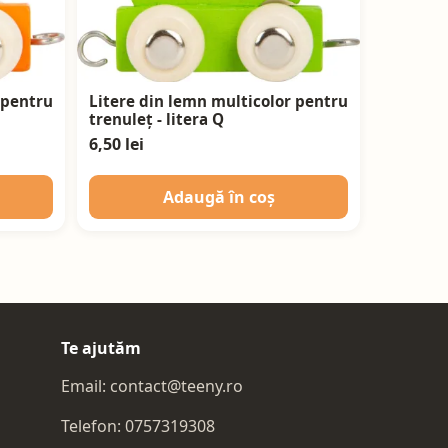
 pentru
Litere din lemn multicolor pentru
trenuleț - litera Q
6,50 lei
Adaugă în coș
Te ajutăm
Email:
contact@teeny.ro
Telefon:
0757319308