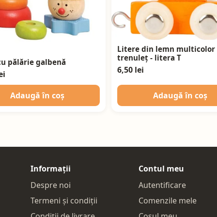
Litere din lemn multicolor
trenuleț - litera T
cu pălărie galbenă
6,50 lei
ei
Adaugă în coș
Adaugă în coș
Informații
Contul meu
Despre noi
Autentificare
Termeni și condiții
Comenzile mele
Condiții de livrare
Coșul meu