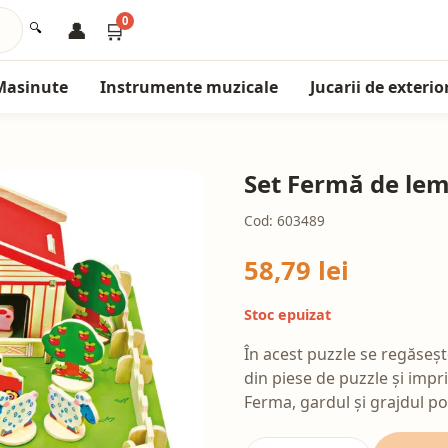
0
👤
🛒
🔍
Masinute
Instrumente muzicale
Jucarii de exterio
Set Fermă de le
Cod: 603489
58,79 lei
Stoc epuizat
În acest puzzle se regăseș
din piese de puzzle și imp
Ferma, gardul și grajdul pot