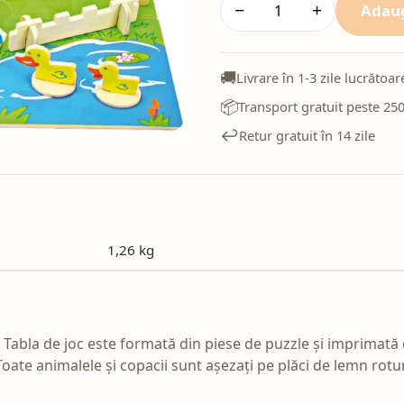
Adaug
−
+
🚚
Livrare în 1-3 zile lucrătoar
📦
Transport gratuit peste 250
↩️
Retur gratuit în 14 zile
1,26 kg
 Tabla de joc este formată din piese de puzzle și imprimată
 Toate animalele și copacii sunt așezați pe plăci de lemn rotu