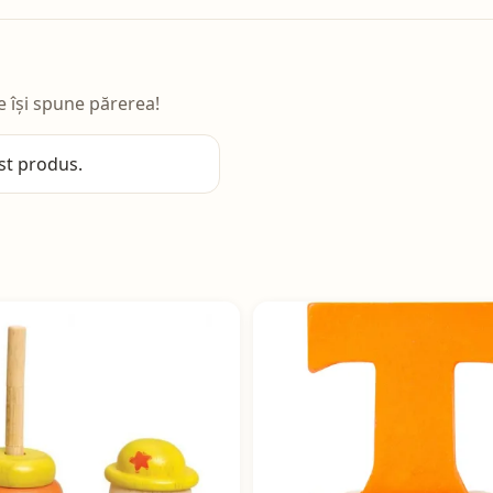
e își spune părerea!
st produs.