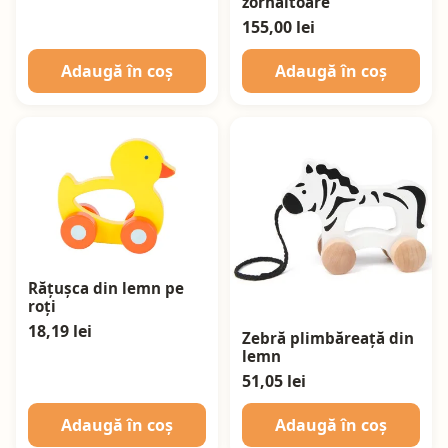
zornăitoare
155,00 lei
Adaugă în coș
Adaugă în coș
Rățușca din lemn pe
roți
18,19 lei
Zebră plimbăreață din
lemn
51,05 lei
Adaugă în coș
Adaugă în coș