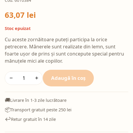
Cod: 6010384
63,07 lei
Stoc epuizat
Cu aceste zornăitoare puteți participa la orice
petrecere. Mânerele sunt realizate din lemn, sunt
foarte ușor de prins și sunt concepute special pentru
mănuțele mici ale copiilor.
Adaugă în coș
−
+
🚚
Livrare în 1-3 zile lucrătoare
📦
Transport gratuit peste 250 lei
↩️
Retur gratuit în 14 zile