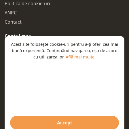
Politica de cookie-uri
ANPC
Contact
Contul meu
Acest site folosește cookie-uri pentru a-ți oferi cea mai
Autentificare
bună experiență. Continuând navigarea, ești de acord
Comenzile mele
cu utilizarea lor.
Află mai multe
.
Coșul meu
Te ajutăm
Email:
contact@teeny.ro
Telefon:
0757319308
Accept
© 2026 Teeny. Toate drepturile rezervate.